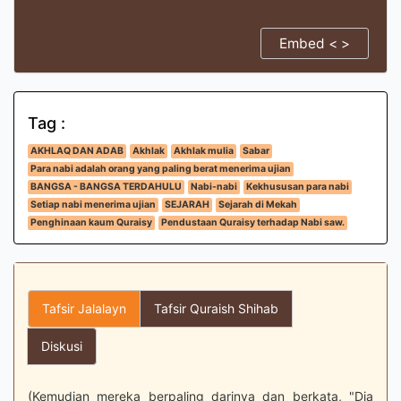
Embed < >
Tag :
AKHLAQ DAN ADAB
Akhlak
Akhlak mulia
Sabar
Para nabi adalah orang yang paling berat menerima ujian
BANGSA - BANGSA TERDAHULU
Nabi-nabi
Kekhususan para nabi
Setiap nabi menerima ujian
SEJARAH
Sejarah di Mekah
Penghinaan kaum Quraisy
Pendustaan Quraisy terhadap Nabi saw.
Tafsir Jalalayn
Tafsir Quraish Shihab
Diskusi
(Kemudian mereka berpaling darinya dan berkata, "Dia