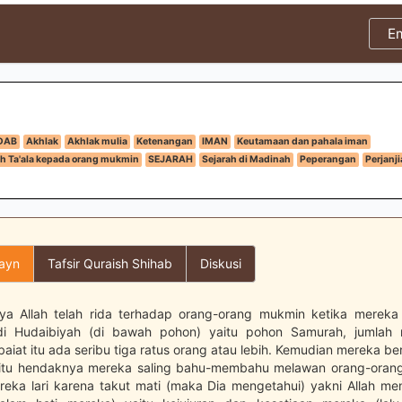
E
DAB
Akhlak
Akhlak mulia
Ketenangan
IMAN
Keutamaan dan pahala iman
ah Ta'ala kepada orang mukmin
SEJARAH
Sejarah di Madinah
Peperangan
Perjanj
layn
Tafsir Quraish Shihab
Diskusi
a Allah telah rida terhadap orang-orang mukmin ketika mereka b
i Hudaibiyah (di bawah pohon) yaitu pohon Samurah, jumlah
iat itu ada seribu tiga ratus orang atau lebih. Kemudian mereka b
aitu hendaknya mereka saling bahu-membahu melawan orang-orang
reka lari karena takut mati (maka Dia mengetahui) yakni Allah me