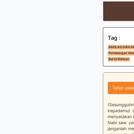
Tag :
AKHLAQ DAN A
Pertolongan All
Bai'at Ridwan
Tafsir Jala
(Sesungguhny
kepadamu) d
menyatakan ba
Nabi saw. y
janganlah me