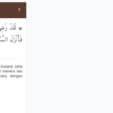
لَقَدْ رَضِيَ ال
فَأَنْزَلَ السَّكِ
erjanji setia
 mereka lalu
reka dengan