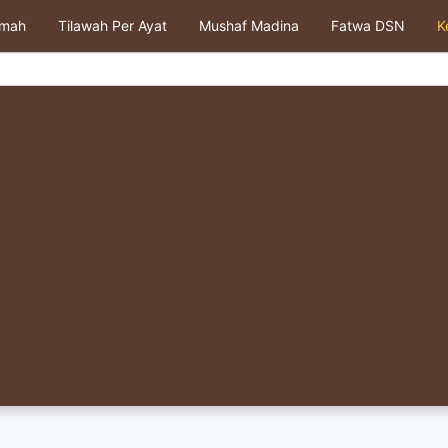
kmah
Tilawah Per Ayat
Mushaf Madina
Fatwa DSN
K