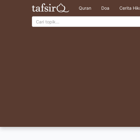
Quran
Doa
Cerita Hi