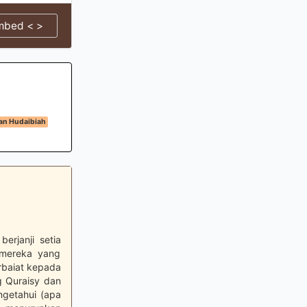
mbed < >
ian Hudaibiah
erjanji setia
 mereka yang
erbaiat kepada
 Quraisy dan
ngetahui (apa