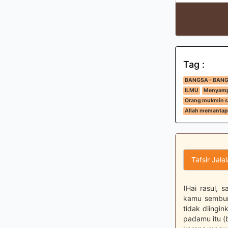
Tag :
BANGSA - BAN
ILMU
Menyamp
Orang mukmin se
Allah memantapk
Tafsir Jala
(Hai rasul, 
kamu sembun
tidak diingi
padamu itu (