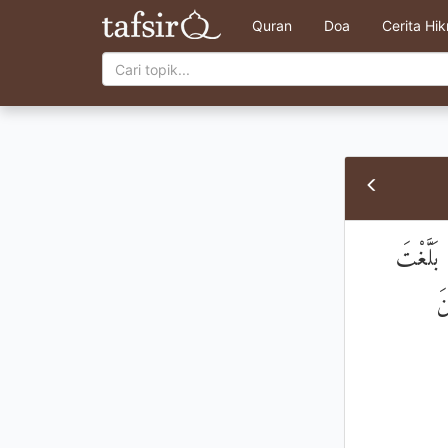
Quran
Doa
Cerita Hi
۞ لَّغْتَ
نَ