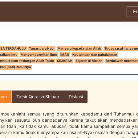
E
GSA TERDAHULU
Tugas para Nabi
Menyeru kepada jalan Allah
Tugas rasul hanya 
aikan ilmu
Menyembunyikan ilmu
IMAN
Keutamaan dan pahala iman
lalu dalam lindungan Allah Ta'ala
SEJARAH
Sejarah di Mekah
Berdakwah secara t
an (hati) RasulNya
layn
Tafsir Quraish Shihab
Diskusi
sampaikanlah) semua (yang diturunkan kepadamu dari Tuhanmu) 
yikan sesuatu pun daripadanya karena takut akan mendapatkan 
nkan (dan jika tidak kamu lakukan) tidak kamu sampaikan semua ya
berarti kamu tidak menyampaikan risalah-Nya) risalah dengan tungg