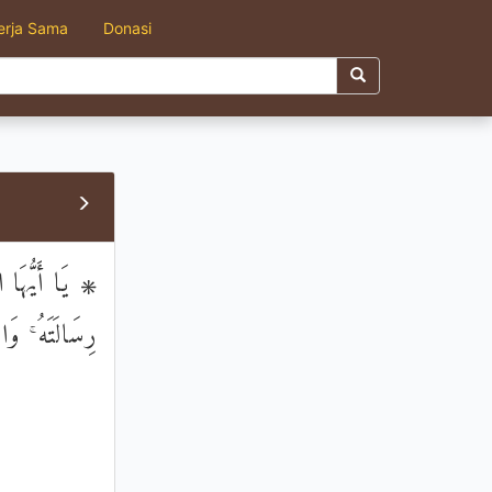
erja Sama
Donasi
يَا أَيُّهَا الرّ
رِسَالَتَهُ ۚ وَا