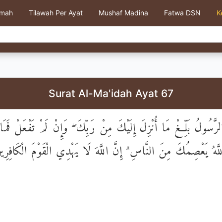
kmah
Tilawah Per Ayat
Mushaf Madina
Fatwa DSN
K
Surat Al-Ma'idah Ayat 67
َسُولُ بَلِّغْ مَا أُنْزِلَ إِلَيْكَ مِنْ رَبِّكَ ۖ وَإِنْ لَمْ تَفْعَلْ فَمَا بَ
للَّهُ يَعْصِمُكَ مِنَ النَّاسِ ۗ إِنَّ اللَّهَ لَا يَهْدِي الْقَوْمَ الْكَافِرِي