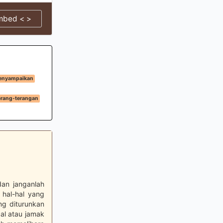
mbed < >
menyampaikan
erang-terangan
dan janganlah
hal-hal yang
ng diturunkan
al atau jamak