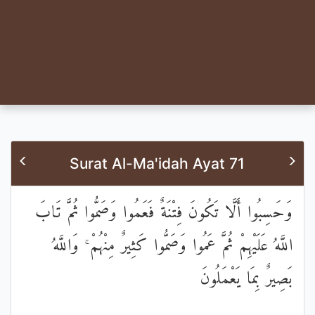
Surat Al-Ma'idah Ayat 71
وَحَسِبُوا أَلَّا تَكُونَ فِتْنَةٌ فَعَمُوا وَصَمُّوا ثُمَّ تَابَ
اللَّهُ عَلَيْهِمْ ثُمَّ عَمُوا وَصَمُّوا كَثِيرٌ مِنْهُمْ ۚ وَاللَّهُ
بَصِيرٌ بِمَا يَعْمَلُونَ