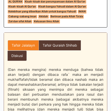
AL QUR'AN
Kisah-kisah dan perumpamaan dalam Al Qur'an
Kisah-kisah Al Qur'an
Kisah bangsa Yahudi dalam Al Qur'an
Kelebihan yang diberikan Allah untuk bangsa Yahudi
IMAN
Cabang-cabang iman
Akidah
Beriman pada Allah Ta'ala
Zat dan sifat Allah
Keluasan ilmu Allah
Tafsir Jalalayn
Tafsir Quraish Shihab
Diskusi
(Dan mereka mengira) mereka menduga (bahwa tidak
akan terjadi) dengan dibaca rafa` maka an menjadi
mukhaffafah/tidak beramal dan dibaca nashab maka an
dapat menashabkan/beramal; artinya tidak bakalan terjadi
(fitnah) siksaan yang menimpa diri mereka sebagai
balasan dari perbuatan mendustakan para rasul dan
berani membunuh mereka (sebagai akibatnya mereka
menjadi buta) dari perkara yang hak hingga mereka tidak
bisa melihatnya (dan mereka menjadi tuli) tidak bisa