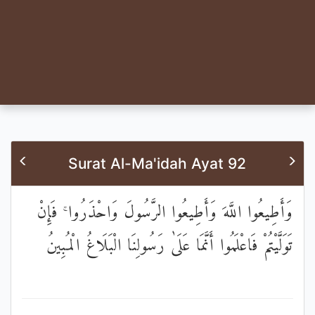
Surat Al-Ma'idah Ayat 92
وَأَطِيعُوا اللَّهَ وَأَطِيعُوا الرَّسُولَ وَاحْذَرُوا ۚ فَإِنْ
تَوَلَّيْتُمْ فَاعْلَمُوا أَنَّمَا عَلَىٰ رَسُولِنَا الْبَلَاغُ الْمُبِينُ