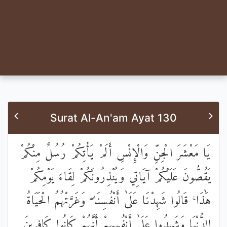
Surat Al-An'am Ayat 130
يَا مَعْشَرَ الْجِنِّ وَالْإِنْسِ أَلَمْ يَأْتِكُمْ رُسُلٌ مِنْكُمْ
يَقُصُّونَ عَلَيْكُمْ آيَاتِي وَيُنْذِرُونَكُمْ لِقَاءَ يَوْمِكُمْ
هَٰذَا ۚ قَالُوا شَهِدْنَا عَلَىٰ أَنْفُسِنَا ۖ وَغَرَّتْهُمُ الْحَيَاةُ
الدُّنْيَا وَشَهِدُوا عَلَىٰ أَنْفُسِهِمْ أَنَّهُمْ كَانُوا كَافِرِينَ