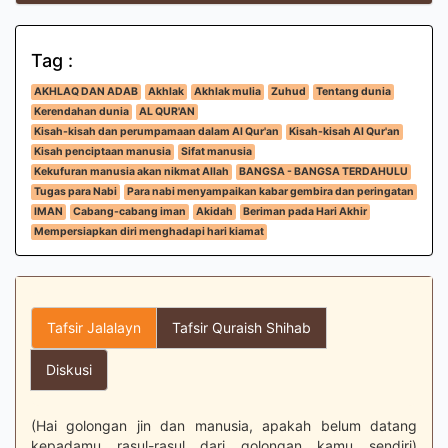
Tag :
AKHLAQ DAN ADAB
Akhlak
Akhlak mulia
Zuhud
Tentang dunia
Kerendahan dunia
AL QUR'AN
Kisah-kisah dan perumpamaan dalam Al Qur'an
Kisah-kisah Al Qur'an
Kisah penciptaan manusia
Sifat manusia
Kekufuran manusia akan nikmat Allah
BANGSA - BANGSA TERDAHULU
Tugas para Nabi
Para nabi menyampaikan kabar gembira dan peringatan
IMAN
Cabang-cabang iman
Akidah
Beriman pada Hari Akhir
Mempersiapkan diri menghadapi hari kiamat
Tafsir Jalalayn
Tafsir Quraish Shihab
Diskusi
(Hai golongan jin dan manusia, apakah belum datang
kepadamu rasul-rasul dari golongan kamu sendiri)