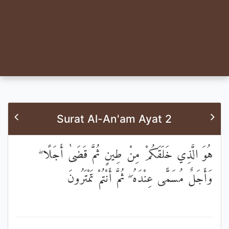
Surat Al-An'am Ayat 2
هُوَ الَّذِي خَلَقَكُمْ مِنْ طِينٍ ثُمَّ قَضَىٰ أَجَلًا ۖ
وَأَجَلٌ مُسَمًّى عِنْدَهُ ۖ ثُمَّ أَنْتُمْ تَمْتَرُونَ