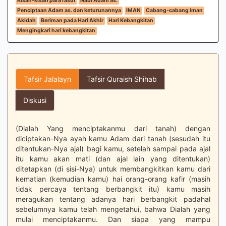
Kisah-kisah para rasul
Nabi Adam as.
Penciptaan Adam as. dan keturunannya
IMAN
Cabang-cabang iman
Akidah
Beriman pada Hari Akhir
Hari Kebangkitan
Mengingkari hari kebangkitan
Tafsir Jalalayn
Tafsir Quraish Shihab
Diskusi
(Dialah Yang menciptakanmu dari tanah) dengan
diciptakan-Nya ayah kamu Adam dari tanah (sesudah itu
ditentukan-Nya ajal) bagi kamu, setelah sampai pada ajal
itu kamu akan mati (dan ajal lain yang ditentukan)
ditetapkan (di sisi-Nya) untuk membangkitkan kamu dari
kematian (kemudian kamu) hai orang-orang kafir (masih
tidak percaya tentang berbangkit itu) kamu masih
meragukan tentang adanya hari berbangkit padahal
sebelumnya kamu telah mengetahui, bahwa Dialah yang
mulai menciptakanmu. Dan siapa yang mampu