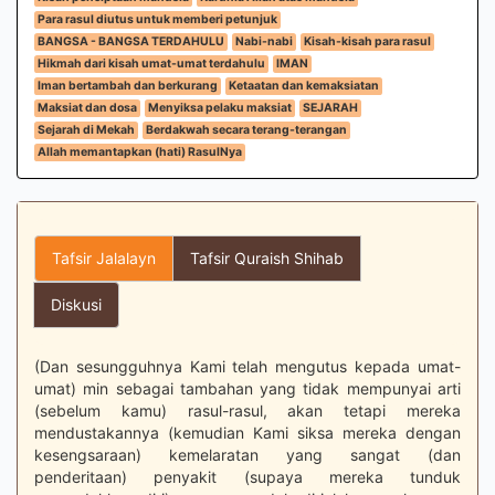
Para rasul diutus untuk memberi petunjuk
BANGSA - BANGSA TERDAHULU
Nabi-nabi
Kisah-kisah para rasul
Hikmah dari kisah umat-umat terdahulu
IMAN
Iman bertambah dan berkurang
Ketaatan dan kemaksiatan
Maksiat dan dosa
Menyiksa pelaku maksiat
SEJARAH
Sejarah di Mekah
Berdakwah secara terang-terangan
Allah memantapkan (hati) RasulNya
Tafsir Jalalayn
Tafsir Quraish Shihab
Diskusi
(Dan sesungguhnya Kami telah mengutus kepada umat-
umat) min sebagai tambahan yang tidak mempunyai arti
(sebelum kamu) rasul-rasul, akan tetapi mereka
mendustakannya (kemudian Kami siksa mereka dengan
kesengsaraan) kemelaratan yang sangat (dan
penderitaan) penyakit (supaya mereka tunduk