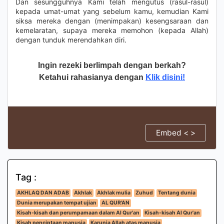
Dan sesungguhnya Kami telah mengutus (rasul-rasul)
kepada umat-umat yang sebelum kamu, kemudian Kami
siksa mereka dengan (menimpakan) kesengsaraan dan
kemelaratan, supaya mereka memohon (kepada Allah)
dengan tunduk merendahkan diri.
Ingin rezeki berlimpah dengan berkah?
Ketahui rahasianya dengan
Klik disini!
Embed < >
Tag :
AKHLAQ DAN ADAB
Akhlak
Akhlak mulia
Zuhud
Tentang dunia
Dunia merupakan tempat ujian
AL QUR'AN
Kisah-kisah dan perumpamaan dalam Al Qur'an
Kisah-kisah Al Qur'an
Kisah penciptaan manusia
Karunia Allah atas manusia