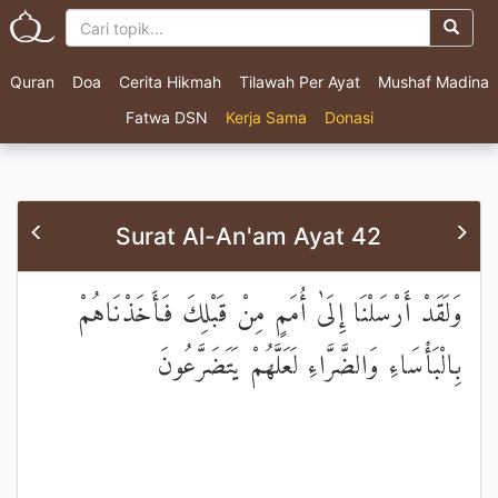
Quran
Doa
Cerita Hikmah
Tilawah Per Ayat
Mushaf Madina
Fatwa DSN
Kerja Sama
Donasi
Surat Al-An'am Ayat 42
وَلَقَدْ أَرْسَلْنَا إِلَىٰ أُمَمٍ مِنْ قَبْلِكَ فَأَخَذْنَاهُمْ
بِالْبَأْسَاءِ وَالضَّرَّاءِ لَعَلَّهُمْ يَتَضَرَّعُونَ