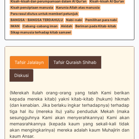
Kisah-kisah dan perumpamaan dalam Al Qur'an
Kisah-kisah Al Qur'an
Kisah penciptaan manusia
Karunia Allah atas manusia
Para rasul diutus untuk memberi petunjuk
BANGSA - BANGSA TERDAHULU
Nabi-nabi
Pemilihan para nabi
IMAN
Cabang-cabang iman
Akidah
Beriman pada Kitab-kitab
Sikap manusia terhadap kitab samawi
Tafsir Jalalayn
Tafsir Quraish Shihab
Diskusi
(Merekah itulah orang-orang yang telah Kami berikan
kepada mereka kitab) yakni kitab-kitab (hukum) hikmah
(dan kenabian. Jika berlaku ingkar terhadapnya) terhadap
tiga hal itu (mereka itu) yaitu penduduk Mekah (maka
sesungguhnya Kami akan menyerahkannya) Kami akan
memasrahkannya (kepada kaum yang sekali-kali tidak
akan mengingkarinya) mereka adalah kaum Muhajirin dan
kaum Ansar.