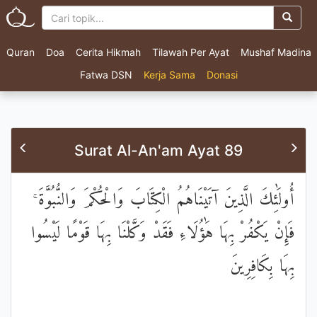
Quran
Doa
Cerita Hikmah
Tilawah Per Ayat
Mushaf Madina
Fatwa DSN
Kerja Sama
Donasi
Surat Al-An'am Ayat 89
أُولَٰئِكَ الَّذِينَ آتَيْنَاهُمُ الْكِتَابَ وَالْحُكْمَ وَالنُّبُوَّةَ ۚ
فَإِنْ يَكْفُرْ بِهَا هَٰؤُلَاءِ فَقَدْ وَكَّلْنَا بِهَا قَوْمًا لَيْسُوا
بِهَا بِكَافِرِينَ