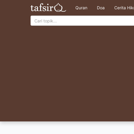
Quran
Doa
Cerita Hi