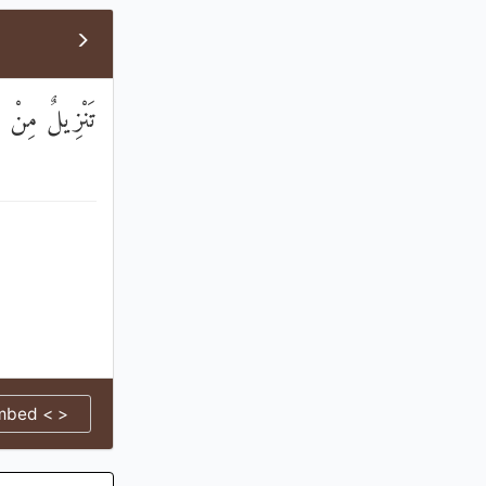
تَنْزِيلٌ مِنْ ر
mbed < >