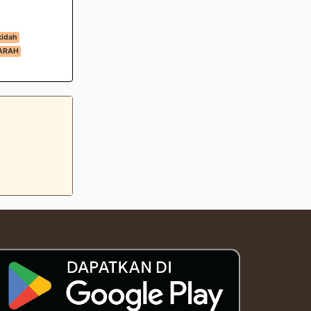
idah
ARAH