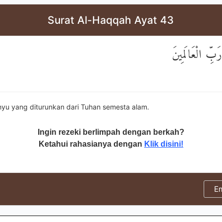
Surat Al-Haqqah Ayat 43
َبِّ الْعَالَمِينَ
hyu yang diturunkan dari Tuhan semesta alam.
Ingin rezeki berlimpah dengan berkah?
Ketahui rahasianya dengan
Klik disini!
E