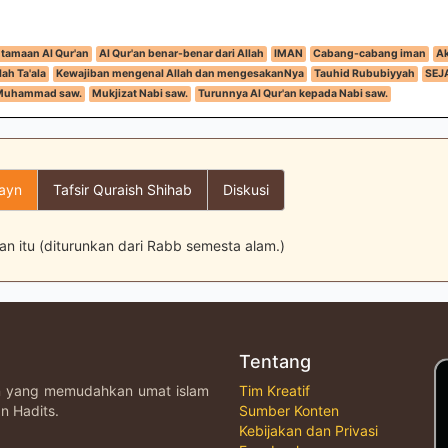
tamaan Al Qur'an
Al Qur'an benar-benar dari Allah
IMAN
Cabang-cabang iman
Ak
ah Ta'ala
Kewajiban mengenal Allah dan mengesakanNya
Tauhid Rububiyyah
SEJ
i Muhammad saw.
Mukjizat Nabi saw.
Turunnya Al Qur'an kepada Nabi saw.
layn
Tafsir Quraish Shihab
Diskusi
n itu (diturunkan dari Rabb semesta alam.)
Tentang
an yang memudahkan umat islam
Tim Kreatif
n Hadits.
Sumber Konten
Kebijakan dan Privasi