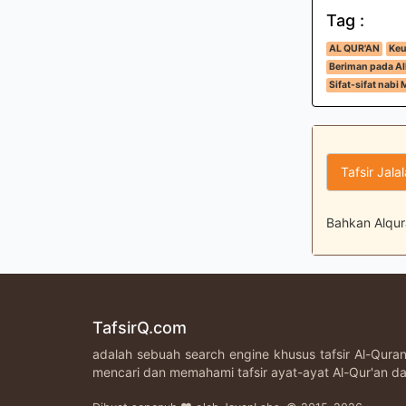
Tag :
AL QUR'AN
Keu
Beriman pada All
Sifat-sifat nab
Tafsir Jala
Bahkan Alqura
TafsirQ.com
adalah sebuah search engine khusus tafsir Al-Qur
mencari dan memahami tafsir ayat-ayat Al-Qur'an da