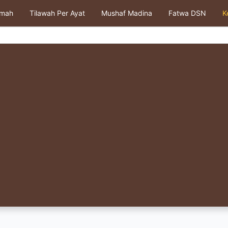
kmah
Tilawah Per Ayat
Mushaf Madina
Fatwa DSN
K