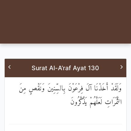
Surat Al-A’raf Ayat 130
وَلَقَدْ أَخَذْنَا آلَ فِرْعَوْنَ بِالسِّنِينَ وَنَقْصٍ مِنَ
الثَّمَرَاتِ لَعَلَّهُمْ يَذَّكَّرُونَ