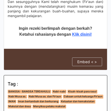
Dan sesungguhnya Kami telah menghukum (Fir'aun dan)
kaumnya dengan (mendatangkan) musim kemarau yang
panjang dan kekurangan buah-buahan, supaya mereka
mengambil pelajaran.
Ingin rezeki berlimpah dengan berkah?
Ketahui rahasianya dengan
Klik disini!
Embed < >
Tag :
BANGSA - BANGSA TERDAHULU
Nabi-nabi
Kisah-kisah para rasul
Nabi Musa as.
Nabi Musa as. dan Fir'aun
Cobaan untuk keluarga Fir'aun
IMAN
Iman bertambah dan berkurang
Ketaatan dan kemaksiatan
Maksiat dan dosa
Menyiksa pelaku maksiat