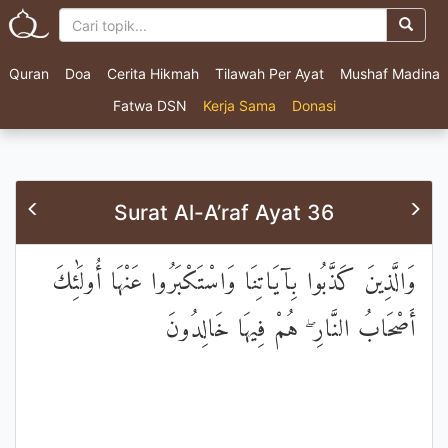
Quran
Doa
Cerita Hikmah
Tilawah Per Ayat
Mushaf Madina
Fatwa DSN
Kerja Sama
Donasi
Surat Al-A’raf Ayat 36
وَالَّذِينَ كَذَّبُوا بِآيَاتِنَا وَاسْتَكْبَرُوا عَنْهَا أُولَٰئِكَ
أَصْحَابُ النَّارِ ۖ هُمْ فِيهَا خَالِدُونَ