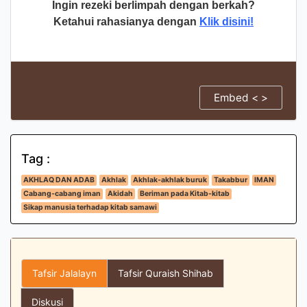
Ingin rezeki berlimpah dengan berkah?
Ketahui rahasianya dengan
Klik disini!
Embed < >
Tag :
AKHLAQ DAN ADAB
Akhlak
Akhlak-akhlak buruk
Takabbur
IMAN
Cabang-cabang iman
Akidah
Beriman pada Kitab-kitab
Sikap manusia terhadap kitab samawi
Tafsir Jalalayn
Tafsir Quraish Shihab
Diskusi