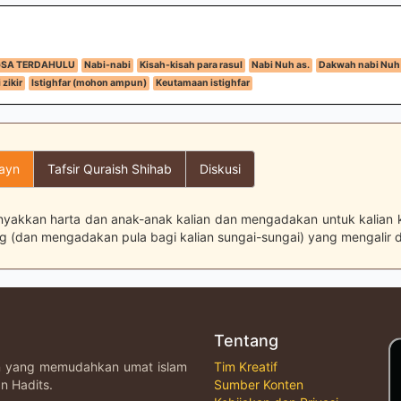
GSA TERDAHULU
Nabi-nabi
Kisah-kisah para rasul
Nabi Nuh as.
Dakwah nabi Nuh 
 zikir
Istighfar (mohon ampun)
Keutamaan istighfar
layn
Tafsir Quraish Shihab
Diskusi
akkan harta dan anak-anak kalian dan mengadakan untuk kalian
g (dan mengadakan pula bagi kalian sungai-sungai) yang mengalir d
Tentang
an yang memudahkan umat islam
Tim Kreatif
n Hadits.
Sumber Konten