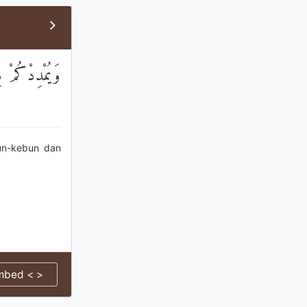
وَيُمْدِدْكُمْ ب
un-kebun dan
mbed < >