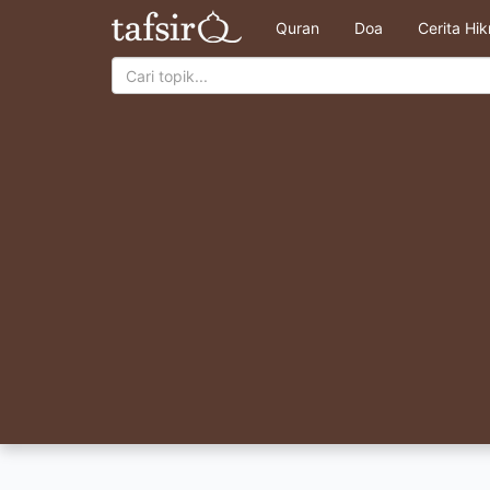
Quran
Doa
Cerita Hi