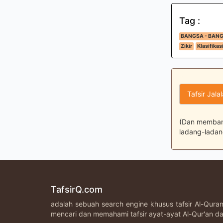
Tag :
BANGSA - BAN
Zikir
Klasifikasi
Tafsir Jala
(Dan membany
ladang-ladan
TafsirQ.com
adalah sebuah search engine khusus tafsir Al-Qur
mencari dan memahami tafsir ayat-ayat Al-Qur'an da