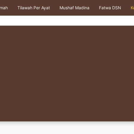
kmah
Tilawah Per Ayat
Mushaf Madina
Fatwa DSN
K