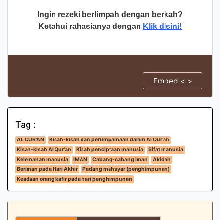
Ingin rezeki berlimpah dengan berkah?
Ketahui rahasianya dengan
Klik disini!
Embed < >
Tag :
AL QUR'AN
Kisah-kisah dan perumpamaan dalam Al Qur'an
Kisah-kisah Al Qur'an
Kisah penciptaan manusia
Sifat manusia
Kelemahan manusia
IMAN
Cabang-cabang iman
Akidah
Beriman pada Hari Akhir
Padang mahsyar (penghimpunan)
Keadaan orang kafir pada hari penghimpunan