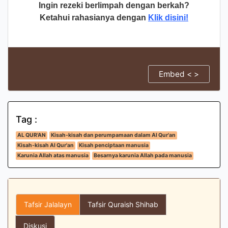
Ingin rezeki berlimpah dengan berkah?
Ketahui rahasianya dengan
Klik disini!
Embed < >
Tag :
AL QUR'AN
Kisah-kisah dan perumpamaan dalam Al Qur'an
Kisah-kisah Al Qur'an
Kisah penciptaan manusia
Karunia Allah atas manusia
Besarnya karunia Allah pada manusia
Tafsir Jalalayn
Tafsir Quraish Shihab
Diskusi