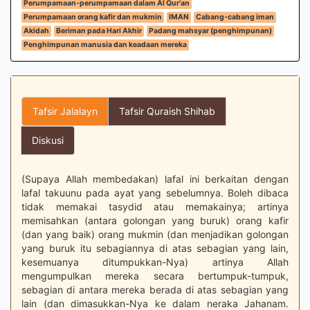
Perumpamaan-perumpamaan dalam Al Qur'an
Perumpamaan orang kafir dan mukmin
IMAN
Cabang-cabang iman
Akidah
Beriman pada Hari Akhir
Padang mahsyar (penghimpunan)
Penghimpunan manusia dan keadaan mereka
Tafsir Jalalayn
Tafsir Quraish Shihab
Diskusi
(Supaya Allah membedakan) lafal ini berkaitan dengan
lafal takuunu pada ayat yang sebelumnya. Boleh dibaca
tidak memakai tasydid atau memakainya; artinya
memisahkan (antara golongan yang buruk) orang kafir
(dan yang baik) orang mukmin (dan menjadikan golongan
yang buruk itu sebagiannya di atas sebagian yang lain,
kesemuanya ditumpukkan-Nya) artinya Allah
mengumpulkan mereka secara bertumpuk-tumpuk,
sebagian di antara mereka berada di atas sebagian yang
lain (dan dimasukkan-Nya ke dalam neraka Jahanam.