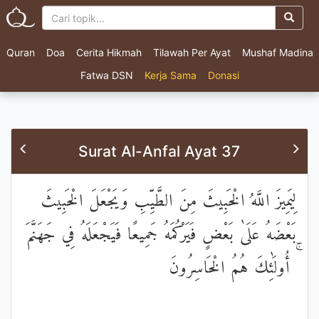
Quran
Doa
Cerita Hikmah
Tilawah Per Ayat
Mushaf Madina
Fatwa DSN
Kerja Sama
Donasi
Surat Al-Anfal Ayat 37
لِيَمِيزَ اللَّهُ الْخَبِيثَ مِنَ الطَّيِّبِ وَيَجْعَلَ الْخَبِيثَ
بَعْضَهُ عَلَىٰ بَعْضٍ فَيَرْكُمَهُ جَمِيعًا فَيَجْعَلَهُ فِي جَهَنَّمَ
ۚ أُولَٰئِكَ هُمُ الْخَاسِرُونَ