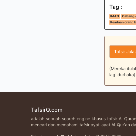
Tag :
IMAN
Cabang-
Keadaan orang k
Tafsir Jala
(Mereka itul
lagi durhaka
TafsirQ.com
adalah sebuah search engine khusus tafsir Al-Qur
mencari dan memahami tafsir ayat-ayat Al-Qur'an da