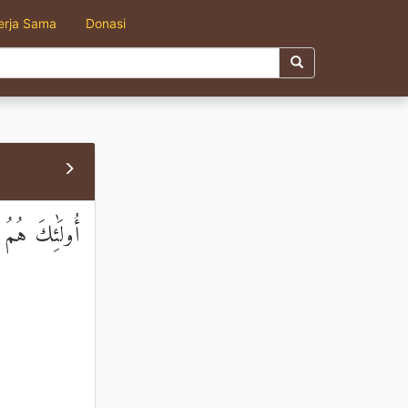
erja Sama
Donasi
أُولَٰئِكَ هُمُ ا