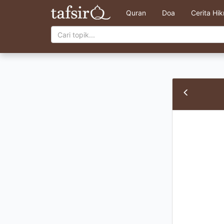
Quran
Doa
Cerita Hi