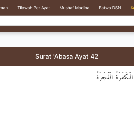
kmah
Tilawah Per Ayat
Mushaf Madina
Fatwa DSN
K
Surat 'Abasa Ayat 42
لْكَفَرَةُ الْفَجَرَةُ