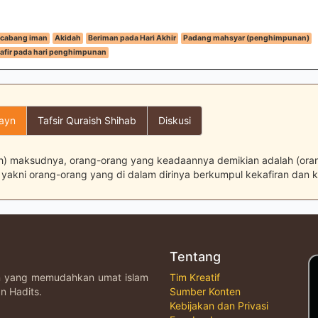
cabang iman
Akidah
Beriman pada Hari Akhir
Padang mahsyar (penghimpunan)
afir pada hari penghimpunan
layn
Tafsir Quraish Shihab
Diskusi
ah) maksudnya, orang-orang yang keadaannya demikian adalah (oran
) yakni orang-orang yang di dalam dirinya berkumpul kekafiran dan 
Tentang
an yang memudahkan umat islam
Tim Kreatif
n Hadits.
Sumber Konten
Kebijakan dan Privasi