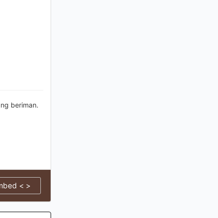
ng beriman.
mbed < >