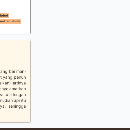
khdud
mat terdahulu
yang beriman)
it yang penuh
ikan) artinya
menyelamatkan
yaitu dengan
udian api itu
ya, sehingga