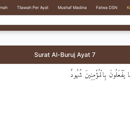
kmah
Tilawah Per Ayat
Mushaf Madina
Fatwa DSN
K
Surat Al-Buruj Ayat 7
 يَفْعَلُونَ بِالْمُؤْمِنِينَ شُهُودٌ