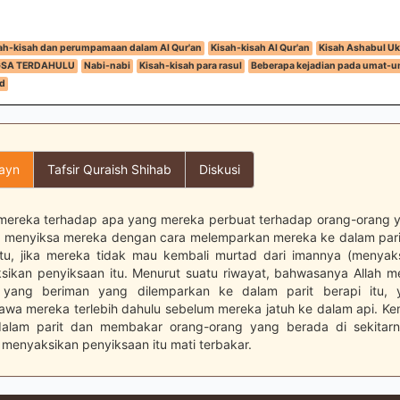
ah-kisah dan perumpamaan dalam Al Qur'an
Kisah-kisah Al Qur'an
Kisah Ashabul U
GSA TERDAHULU
Nabi-nabi
Kisah-kisah para rasul
Beberapa kejadian pada umat-u
d
layn
Tafsir Quraish Shihab
Diskusi
ereka terhadap apa yang mereka perbuat terhadap orang-orang 
, menyiksa mereka dengan cara melemparkan mereka ke dalam par
tu, jika mereka tidak mau kembali murtad dari imannya (menyaks
sikan penyiksaan itu. Menurut suatu riwayat, bahwasanya Allah 
 yang beriman yang dilemparkan ke dalam parit berapi itu, 
wa mereka terlebih dahulu sebelum mereka jatuh ke dalam api. Kem
 dalam parit dan membakar orang-orang yang berada di sekitarn
menyaksikan penyiksaan itu mati terbakar.