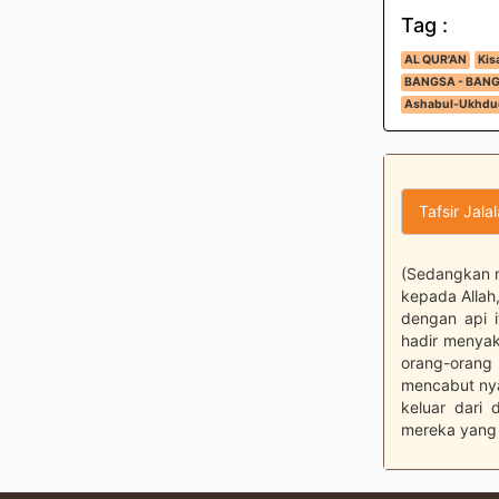
Tag :
AL QUR'AN
Kis
BANGSA - BAN
Ashabul-Ukhdu
Tafsir Jala
(Sedangkan m
kepada Allah
dengan api i
hadir menyak
orang-orang
mencabut nya
keluar dari
mereka yang 