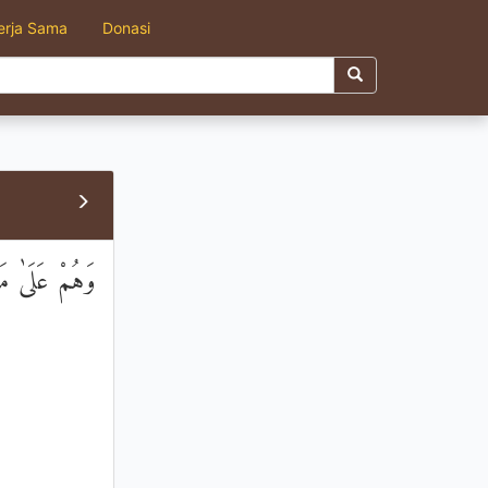
erja Sama
Donasi
وَهُمْ عَلَىٰ مَا