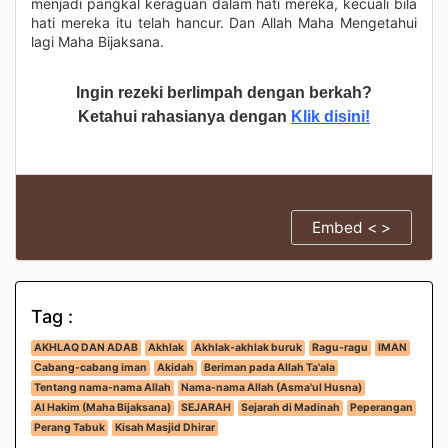
menjadi pangkal keraguan dalam hati mereka, kecuali bila
hati mereka itu telah hancur. Dan Allah Maha Mengetahui
lagi Maha Bijaksana.
Ingin rezeki berlimpah dengan berkah?
Ketahui rahasianya dengan
Klik disini!
Embed < >
Tag :
AKHLAQ DAN ADAB
Akhlak
Akhlak-akhlak buruk
Ragu-ragu
IMAN
Cabang-cabang iman
Akidah
Beriman pada Allah Ta'ala
Tentang nama-nama Allah
Nama-nama Allah (Asma'ul Husna)
Al Hakim (Maha Bijaksana)
SEJARAH
Sejarah di Madinah
Peperangan
Perang Tabuk
Kisah Masjid Dhirar