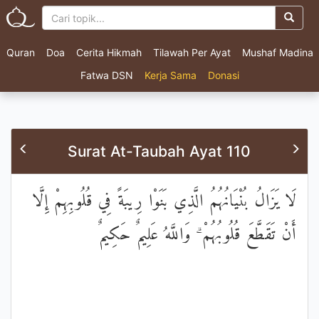
Quran
Doa
Cerita Hikmah
Tilawah Per Ayat
Mushaf Madina
Fatwa DSN
Kerja Sama
Donasi
Surat At-Taubah Ayat 110
لَا يَزَالُ بُنْيَانُهُمُ الَّذِي بَنَوْا رِيبَةً فِي قُلُوبِهِمْ إِلَّا
أَنْ تَقَطَّعَ قُلُوبُهُمْ ۗ وَاللَّهُ عَلِيمٌ حَكِيمٌ