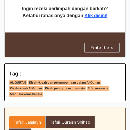
Ingin rezeki berlimpah dengan berkah?
Ketahui rahasianya dengan
Klik disini!
Embed < >
Tag :
AL QUR'AN
Kisah-kisah dan perumpamaan dalam Al Qur'an
Kisah-kisah Al Qur'an
Kisah penciptaan manusia
Sifat manusia
Manusia keras kepala
Tafsir Jalalayn
Tafsir Quraish Shihab