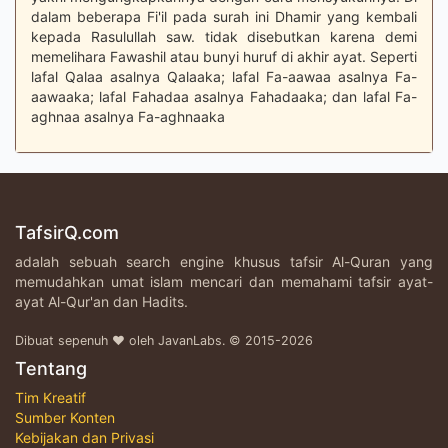
dalam beberapa Fi'il pada surah ini Dhamir yang kembali
kepada Rasulullah saw. tidak disebutkan karena demi
memelihara Fawashil atau bunyi huruf di akhir ayat. Seperti
lafal Qalaa asalnya Qalaaka; lafal Fa-aawaa asalnya Fa-
aawaaka; lafal Fahadaa asalnya Fahadaaka; dan lafal Fa-
aghnaa asalnya Fa-aghnaaka
TafsirQ.com
adalah sebuah search engine khusus tafsir Al-Quran yang
memudahkan umat islam mencari dan memahami tafsir ayat-
ayat Al-Qur'an dan Hadits.
Dibuat sepenuh ♥ oleh JavanLabs. © 2015-2026
Tentang
Tim Kreatif
Sumber Konten
Kebijakan dan Privasi