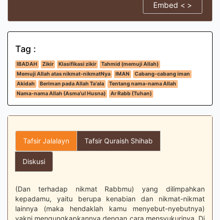
Embed < >
Tag :
IBADAH
Zikir
Klasifikasi zikir
Tahmid (memuji Allah)
Memuji Allah atas nikmat-nikmatNya
IMAN
Cabang-cabang iman
Akidah
Beriman pada Allah Ta'ala
Tentang nama-nama Allah
Nama-nama Allah (Asma'ul Husna)
Ar Rabb (Tuhan)
Tafsir Jalalayn
Tafsir Quraish Shihab
Diskusi
(Dan terhadap nikmat Rabbmu) yang dilimpahkan
kepadamu, yaitu berupa kenabian dan nikmat-nikmat
lainnya (maka hendaklah kamu menyebut-nyebutnya)
yakni mengungkapkannya dengan cara mensyukurinya. Di