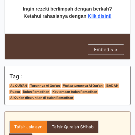
Ingin rezeki berlimpah dengan berkah?
Ketahui rahasianya dengan
Klik disini!
Embed < >
Tag :
AL QUR'AN
Turunnya Al Qur'an
Waktu turunnya Al Qur'an
IBADAH
Puasa
Bulan Ramadhan
Keutamaan bulan Ramadhan
Al Qur'an diturunkan di bulan Ramadhan
Tafsir Jalalayn
Tafsir Quraish Shihab