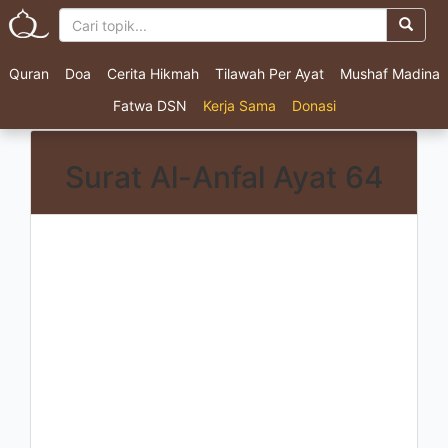
Quran
Doa
Cerita Hikmah
Tilawah Per Ayat
Mushaf Madina
Fatwa DSN
Kerja Sama
Donasi
Surat Al-Anfal Ayat 64