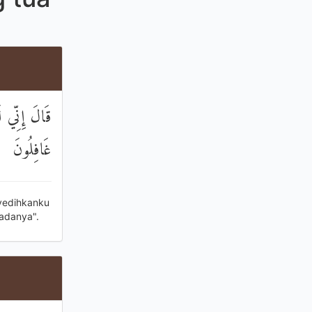
قَالَ إِنِّي ل
غَافِلُونَ
yedihkanku
padanya".