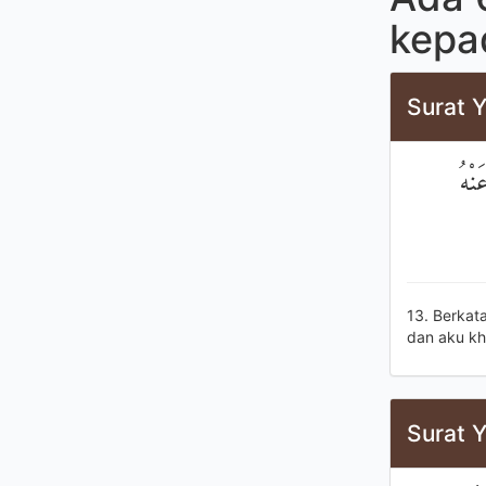
kepa
Surat Y
نْهُ
13. Berkat
dan aku kh
Surat Y