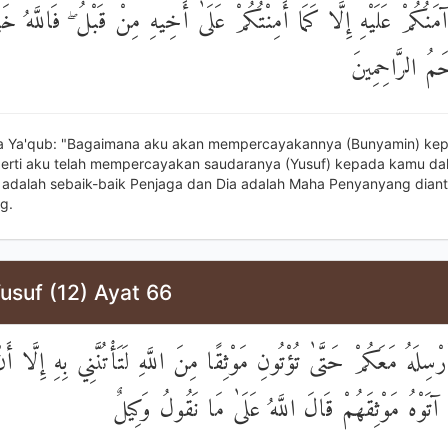
نُكُمْ عَلَيْهِ إِلَّا كَمَا أَمِنْتُكُمْ عَلَىٰ أَخِيهِ مِنْ قَبْلُ ۖ فَاللَّهُ خَ
ۖ ُ الرَّاحِمِينَ
ta Ya'qub: "Bagaimana aku akan mempercayakannya (Bunyamin) ke
perti aku telah mempercayakan saudaranya (Yusuf) kepada kamu dah
 adalah sebaik-baik Penjaga dan Dia adalah Maha Penyanyang diant
g.
usuf (12) Ayat 66
سِلَهُ مَعَكُمْ حَتَّىٰ تُؤْتُونِ مَوْثِقًا مِنَ اللَّهِ لَتَأْتُنَّنِي بِهِ إِلَّا أ
َا آتَوْهُ مَوْثِقَهُمْ قَالَ اللَّهُ عَلَىٰ مَا نَقُولُ وَكِيلٌ