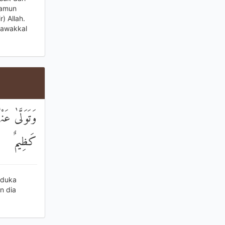
namun
) Allah.
tawakkal
وَتَوَلَّىٰ عَ
كَظِيمٌ
 duka
n dia