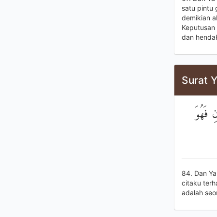
satu pintu
demikian a
Keputusan 
dan hendak
Surat Y
ِ فَهُوَ
84. Dan Ya
citaku ter
adalah seo