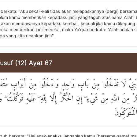
 berkata: "Aku sekali-kali tidak akan melepaskannya (pergi) bersa
lum kamu memberikan kepadaku janji yang teguh atas nama Allah,
 akan membawanya kepadaku kembali, kecuali jika kamu dikepung 
reka memberikan janji mereka, maka Ya'qub berkata: "Allah adalah s
a yang kita ucapkan (ini)".
usuf (12) Ayat 67
َنِيَّ لَا تَدْخُلُوا مِنْ بَابٍ وَاحِدٍ وَادْخُلُوا مِنْ أَبْوَابٍ مُتَفَرِّ
ْ مِنَ اللَّهِ مِنْ شَيْءٍ ۖ إِنِ الْحُكْمُ إِلَّا لِلَّهِ ۖ عَلَيْهِ تَوَكَّلْتُ ۖ وَع
لْمُتَوَكِّلُونَ
'qub berkata: "Hai anak-anakku janganlah kamu (bersama-sama) ma