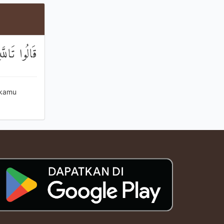
قَالُوا تَالل
 kamu