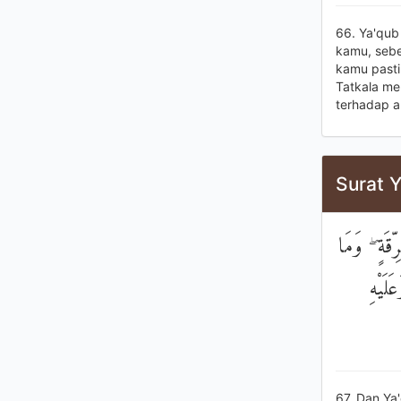
66. Ya'qub
kamu, sebe
kamu pasti
Tatkala me
terhadap ap
Surat Y
قَةٍ ۖ وَمَا
َلَيْهِ
67. Dan Ya