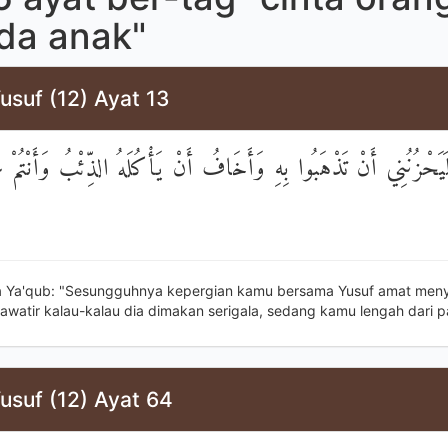
da anak"
usuf (12) Ayat 13
َيَحْزُنُنِي أَنْ تَذْهَبُوا بِهِ وَأَخَافُ أَنْ يَأْكُلَهُ الذِّئْبُ وَأَنْتُمْ عَ
a Ya'qub: "Sesungguhnya kepergian kamu bersama Yusuf amat men
awatir kalau-kalau dia dimakan serigala, sedang kamu lengah dari 
usuf (12) Ayat 64