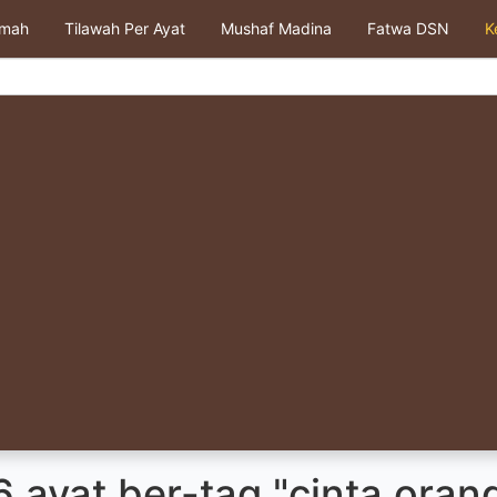
kmah
Tilawah Per Ayat
Mushaf Madina
Fatwa DSN
K
 ayat ber-tag "cinta oran