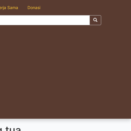
erja Sama
Donasi
g tua