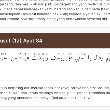
 gerbang, dan masuklah dari pintu-pintu gerbang yang berlain-lain; 
ku tiada dapat melepaskan kamu barang sedikitpun dari pada (takdir
menetapkan (sesuatu) hanyalah hak Allah; kepada-Nya-lah aku ber
lah kepada-Nya saja orang-orang yang bertawakkal berserah diri".
usuf (12) Ayat 84
نْهُمْ وَقَالَ يَا أَسَفَىٰ عَلَىٰ يُوسُفَ وَابْيَضَّتْ عَيْنَاهُ مِنَ الْحُزْن
'qub berpaling dari mereka (anak-anaknya) seraya berkata: "Aduhai
hadap Yusuf", dan kedua matanya menjadi putih karena kesedihan da
rang yang menahan amarahnya (terhadap anak-anaknya).