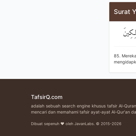
Surat Y
لِكِينَ
85. Mereka
mengidapka
TafsirQ.com
adalah sebuah search engine khusus tafsir Al-Qur
mencari dan memahami tafsir ayat-ayat Al-Qur'an da
Dibuat sepenuh ♥ oleh JavanLabs. © 2015-2026