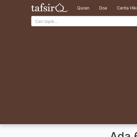
Quran
Doa
Cerita Hi
Ada 6