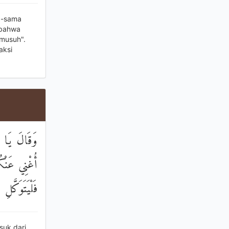
ma-sama
 bahwa
musuh".
aksi
وَقَالَ يَا ب
أُغْنِي عَنْكُم
فَلْيَتَوَكَّلِ ا
suk dari