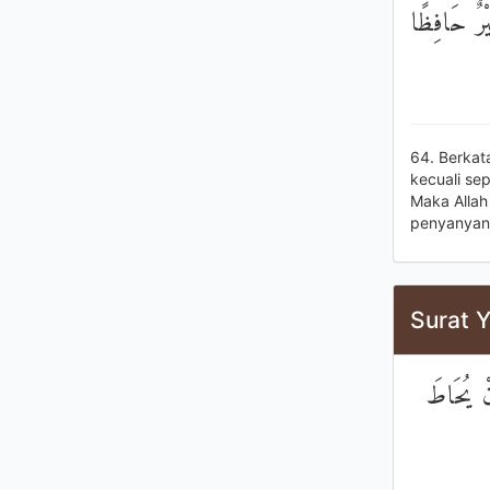
يْرٌ حَافِظًا
64. Berka
kecuali se
Maka Allah
penyanyan
Surat Y
َنْ يُحَاطَ