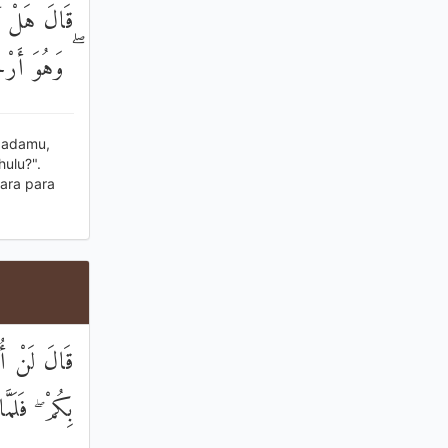
قَالَ هَلْ آمَ
وَهُوَ أَرْحَم
padamu,
ulu?".
ara para
قَالَ لَنْ أُرْ
بِكُمْ ۖ فَلَمّ