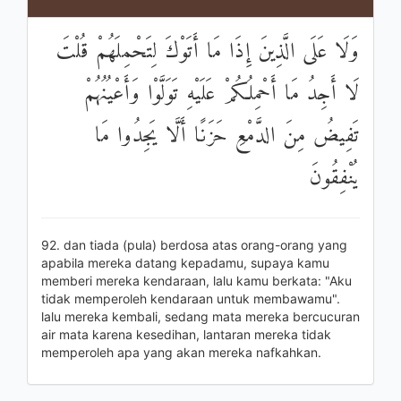
وَلَا عَلَى الَّذِينَ إِذَا مَا أَتَوْكَ لِتَحْمِلَهُمْ قُلْتَ
لَا أَجِدُ مَا أَحْمِلُكُمْ عَلَيْهِ تَوَلَّوْا وَأَعْيُنُهُمْ
تَفِيضُ مِنَ الدَّمْعِ حَزَنًا أَلَّا يَجِدُوا مَا
يُنْفِقُونَ
92. dan tiada (pula) berdosa atas orang-orang yang
apabila mereka datang kepadamu, supaya kamu
memberi mereka kendaraan, lalu kamu berkata: "Aku
tidak memperoleh kendaraan untuk membawamu".
lalu mereka kembali, sedang mata mereka bercucuran
air mata karena kesedihan, lantaran mereka tidak
memperoleh apa yang akan mereka nafkahkan.