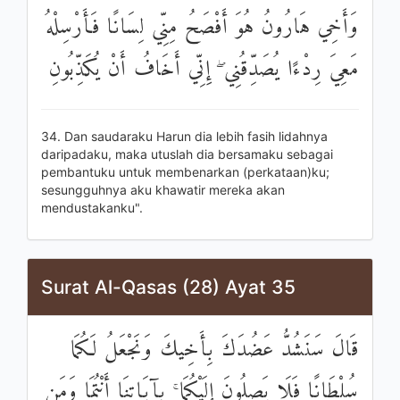
وَأَخِي هَارُونُ هُوَ أَفْصَحُ مِنِّي لِسَانًا فَأَرْسِلْهُ
مَعِيَ رِدْءًا يُصَدِّقُنِي ۖ إِنِّي أَخَافُ أَنْ يُكَذِّبُونِ
34. Dan saudaraku Harun dia lebih fasih lidahnya
daripadaku, maka utuslah dia bersamaku sebagai
pembantuku untuk membenarkan (perkataan)ku;
sesungguhnya aku khawatir mereka akan
mendustakanku".
Surat Al-Qasas (28) Ayat 35
قَالَ سَنَشُدُّ عَضُدَكَ بِأَخِيكَ وَنَجْعَلُ لَكُمَا
سُلْطَانًا فَلَا يَصِلُونَ إِلَيْكُمَا ۚ بِآيَاتِنَا أَنْتُمَا وَمَنِ