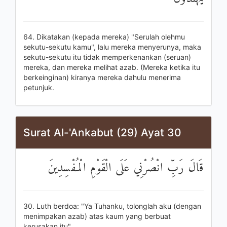
64. Dikatakan (kepada mereka) "Serulah olehmu
sekutu-sekutu kamu", lalu mereka menyerunya, maka
sekutu-sekutu itu tidak memperkenankan (seruan)
mereka, dan mereka melihat azab. (Mereka ketika itu
berkeinginan) kiranya mereka dahulu menerima
petunjuk.
Surat Al-'Ankabut (29) Ayat 30
قَالَ رَبِّ انْصُرْنِي عَلَى الْقَوْمِ الْمُفْسِدِينَ
30. Luth berdoa: "Ya Tuhanku, tolonglah aku (dengan
menimpakan azab) atas kaum yang berbuat
kerusakan itu".