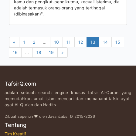
kamu dan pengikut-pengikutmu, kecuali isterimu, dia
adalah termasuk orang-orang yang tertinggal
(dibinasakan)".
«
1
2
...
10
11
12
13
14
15
16
...
18
19
»
TafsirQ.com
adalah sebuah search engine khusus tafsir Al-Quran yang
memudahkan umat islam mencari dan memahami tafsir ayat-
ayat Al-Qur'an dan Hadits.
Dibuat sepenuh ♥ oleh JavanLabs. © 2015-2026
Tentang
Tim Kreatif