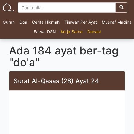
Quran
Doa
Cerita Hikmah
Tilawah Per Ayat
Mushaf Madina
Fatwa DSN
Kerja Sama
Donasi
Ada 184 ayat ber-tag
"do'a"
Surat Al-Qasas (28) Ayat 24