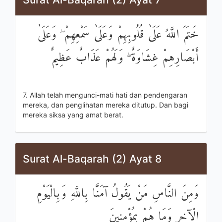
خَتَمَ اللَّهُ عَلَىٰ قُلُوبِهِمْ وَعَلَىٰ سَمْعِهِمْ ۖ وَعَلَىٰ
أَبْصَارِهِمْ غِشَاوَةٌ ۖ وَلَهُمْ عَذَابٌ عَظِيمٌ
7. Allah telah mengunci-mati hati dan pendengaran
mereka, dan penglihatan mereka ditutup. Dan bagi
mereka siksa yang amat berat.
Surat Al-Baqarah (2) Ayat 8
وَمِنَ النَّاسِ مَنْ يَقُولُ آمَنَّا بِاللَّهِ وَبِالْيَوْمِ
الْآخِرِ وَمَا هُمْ بِمُؤْمِنِينَ