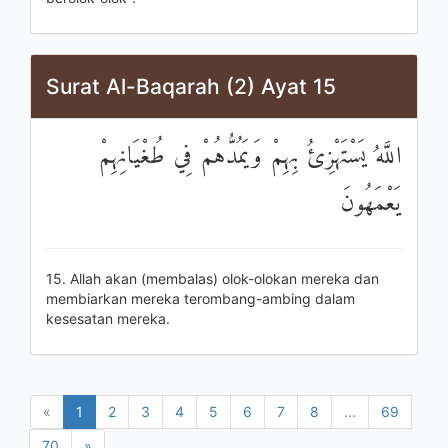
Surat Al-Baqarah (2) Ayat 15
اللَّهُ يَسْتَهْزِئُ بِهِمْ وَيَمُدُّهُمْ فِي طُغْيَانِهِمْ
يَعْمَهُونَ
15. Allah akan (membalas) olok-olokan mereka dan
membiarkan mereka terombang-ambing dalam
kesesatan mereka.
«
1
2
3
4
5
6
7
8
...
69
70
»