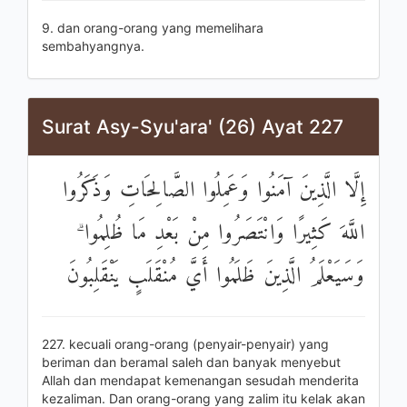
9. dan orang-orang yang memelihara
sembahyangnya.
Surat Asy-Syu'ara' (26) Ayat 227
إِلَّا الَّذِينَ آمَنُوا وَعَمِلُوا الصَّالِحَاتِ وَذَكَرُوا
اللَّهَ كَثِيرًا وَانْتَصَرُوا مِنْ بَعْدِ مَا ظُلِمُوا ۗ
وَسَيَعْلَمُ الَّذِينَ ظَلَمُوا أَيَّ مُنْقَلَبٍ يَنْقَلِبُونَ
227. kecuali orang-orang (penyair-penyair) yang
beriman dan beramal saleh dan banyak menyebut
Allah dan mendapat kemenangan sesudah menderita
kezaliman. Dan orang-orang yang zalim itu kelak akan