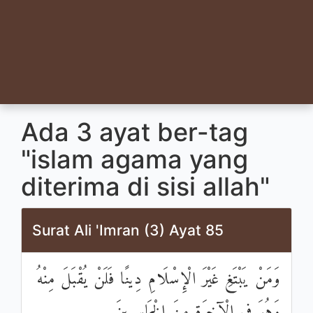
Ada 3 ayat ber-tag
"islam agama yang
diterima di sisi allah"
Surat Ali 'Imran (3) Ayat 85
وَمَنْ يَبْتَغِ غَيْرَ الْإِسْلَامِ دِينًا فَلَنْ يُقْبَلَ مِنْهُ
وَهُوَ فِي الْآخِرَةِ مِنَ الْخَاسِرِينَ