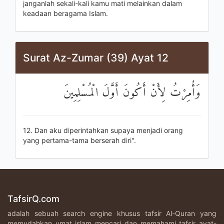
janganlah sekali-kali kamu mati melainkan dalam
keadaan beragama Islam.
Surat Az-Zumar (39) Ayat 12
وَأُمِرْتُ لِأَنْ أَكُونَ أَوَّلَ الْمُسْلِمِينَ
12. Dan aku diperintahkan supaya menjadi orang
yang pertama-tama berserah diri".
TafsirQ.com
adalah sebuah search engine khusus tafsir Al-Quran yang
memudahkan umat islam mencari dan memahami tafsir ayat-