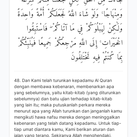
جَاءَكَ مِنَ الْحَقِّ ۚ لِكُلٍّ جَعَلْنَا مِنْكُمْ شِرْعَةً
وَمِنْهَاجًا ۚ وَلَوْ شَاءَ اللَّهُ لَجَعَلَكُمْ أُمَّةً وَاحِدَةً
وَلَٰكِنْ لِيَبْلُوَكُمْ فِي مَا آتَاكُمْ ۖ فَاسْتَبِقُوا
الْخَيْرَاتِ ۚ إِلَى اللَّهِ مَرْجِعُكُمْ جَمِيعًا فَيُنَبِّئُكُمْ
بِمَا كُنْتُمْ فِيهِ تَخْتَلِفُونَ
48. Dan Kami telah turunkan kepadamu Al Quran
dengan membawa kebenaran, membenarkan apa
yang sebelumnya, yaitu kitab-kitab (yang diturunkan
sebelumnya) dan batu ujian terhadap kitab-kitab
yang lain itu; maka putuskanlah perkara mereka
menurut apa yang Allah turunkan dan janganlah kamu
mengikuti hawa nafsu mereka dengan meninggalkan
kebenaran yang telah datang kepadamu. Untuk tiap-
tiap umat diantara kamu, Kami berikan aturan dan
jalan yang terang. Sekiranya Allah menghendaki,