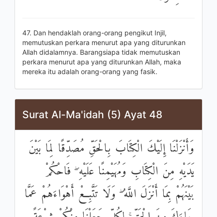
47. Dan hendaklah orang-orang pengikut Injil,
memutuskan perkara menurut apa yang diturunkan
Allah didalamnya. Barangsiapa tidak memutuskan
perkara menurut apa yang diturunkan Allah, maka
mereka itu adalah orang-orang yang fasik.
Surat Al-Ma'idah (5) Ayat 48
وَأَنْزَلْنَا إِلَيْكَ الْكِتَابَ بِالْحَقِّ مُصَدِّقًا لِمَا بَيْنَ
يَدَيْهِ مِنَ الْكِتَابِ وَمُهَيْمِنًا عَلَيْهِ ۖ فَاحْكُمْ
بَيْنَهُمْ بِمَا أَنْزَلَ اللَّهُ ۖ وَلَا تَتَّبِعْ أَهْوَاءَهُمْ عَمَّا