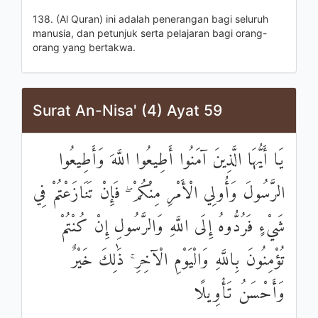
138. (Al Quran) ini adalah penerangan bagi seluruh
manusia, dan petunjuk serta pelajaran bagi orang-
orang yang bertakwa.
Surat An-Nisa' (4) Ayat 59
يَا أَيُّهَا الَّذِينَ آمَنُوا أَطِيعُوا اللَّهَ وَأَطِيعُوا
الرَّسُولَ وَأُولِي الْأَمْرِ مِنْكُمْ ۖ فَإِنْ تَنَازَعْتُمْ فِي
شَيْءٍ فَرُدُّوهُ إِلَى اللَّهِ وَالرَّسُولِ إِنْ كُنْتُمْ
تُؤْمِنُونَ بِاللَّهِ وَالْيَوْمِ الْآخِرِ ۚ ذَٰلِكَ خَيْرٌ
وَأَحْسَنُ تَأْوِيلًا