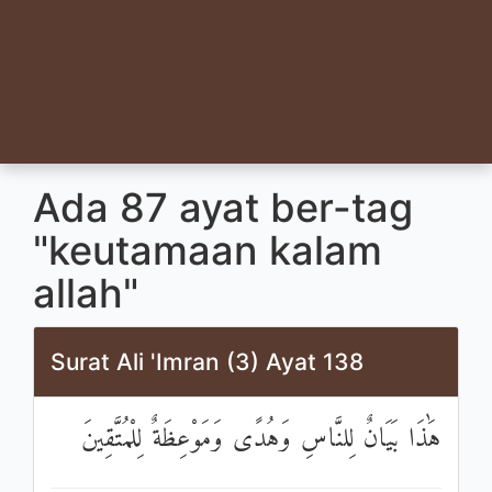
Ada 87 ayat ber-tag
"keutamaan kalam
allah"
Surat Ali 'Imran (3) Ayat 138
هَٰذَا بَيَانٌ لِلنَّاسِ وَهُدًى وَمَوْعِظَةٌ لِلْمُتَّقِينَ