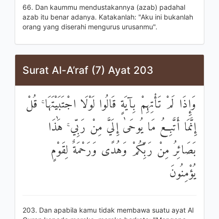
66. Dan kaummu mendustakannya (azab) padahal
azab itu benar adanya. Katakanlah: "Aku ini bukanlah
orang yang diserahi mengurus urusanmu".
Surat Al-A’raf (7) Ayat 203
وَإِذَا لَمْ تَأْتِهِمْ بِآيَةٍ قَالُوا لَوْلَا اجْتَبَيْتَهَا ۚ قُلْ
إِنَّمَا أَتَّبِعُ مَا يُوحَىٰ إِلَيَّ مِنْ رَبِّي ۚ هَٰذَا
بَصَائِرُ مِنْ رَبِّكُمْ وَهُدًى وَرَحْمَةٌ لِقَوْمٍ
يُؤْمِنُونَ
203. Dan apabila kamu tidak membawa suatu ayat Al