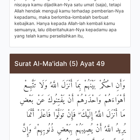
niscaya kamu dijadikan-Nya satu umat (saja), tetapi
Allah hendak menguji kamu terhadap pemberian-Nya
kepadamu, maka berlomba-lombalah berbuat
kebajikan. Hanya kepada Allah-lah kembali kamu
semuanya, lalu diberitahukan-Nya kepadamu apa
yang telah kamu perselisihkan itu,
Surat Al-Ma'idah (5) Ayat 49
وَأَنِ احْكُمْ بَيْنَهُمْ بِمَا أَنْزَلَ اللَّهُ وَلَا تَتَّبِعْ
أَهْوَاءَهُمْ وَاحْذَرْهُمْ أَنْ يَفْتِنُوكَ عَنْ بَعْضِ
مَا أَنْزَلَ اللَّهُ إِلَيْكَ ۖ فَإِنْ تَوَلَّوْا فَاعْلَمْ أَنَّمَا
يُرِيدُ اللَّهُ أَنْ يُصِيبَهُمْ بِبَعْضِ ذُنُوبِهِمْ ۗ وَإِنَّ