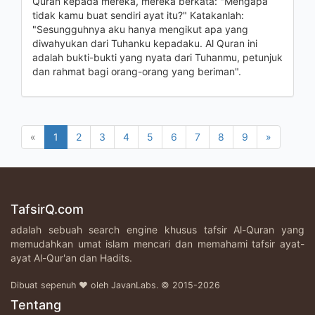
Quran kepada mereka, mereka berkata: "Mengapa
tidak kamu buat sendiri ayat itu?" Katakanlah:
"Sesungguhnya aku hanya mengikut apa yang
diwahyukan dari Tuhanku kepadaku. Al Quran ini
adalah bukti-bukti yang nyata dari Tuhanmu, petunjuk
dan rahmat bagi orang-orang yang beriman".
«
1
2
3
4
5
6
7
8
9
»
TafsirQ.com
adalah sebuah search engine khusus tafsir Al-Quran yang
memudahkan umat islam mencari dan memahami tafsir ayat-
ayat Al-Qur'an dan Hadits.
Dibuat sepenuh ♥ oleh JavanLabs. © 2015-2026
Tentang