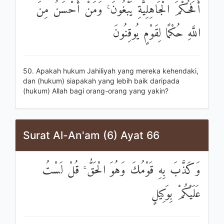
أَفَحُكْمَ الْجَاهِلِيَّةِ يَبْغُونَ ۚ وَمَنْ أَحْسَنُ مِنَ
اللَّهِ حُكْمًا لِقَوْمٍ يُوقِنُونَ
50. Apakah hukum Jahiliyah yang mereka kehendaki,
dan (hukum) siapakah yang lebih baik daripada
(hukum) Allah bagi orang-orang yang yakin?
Surat Al-An'am (6) Ayat 66
وَكَذَّبَ بِهِ قَوْمُكَ وَهُوَ الْحَقُّ ۚ قُلْ لَسْتُ
عَلَيْكُمْ بِوَكِيلٍ