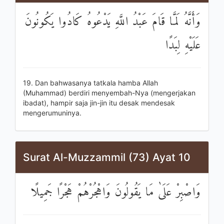
وَأَنَّهُ لَمَّا قَامَ عَبْدُ اللَّهِ يَدْعُوهُ كَادُوا يَكُونُونَ
عَلَيْهِ لِبَدًا
19. Dan bahwasanya tatkala hamba Allah
(Muhammad) berdiri menyembah-Nya (mengerjakan
ibadat), hampir saja jin-jin itu desak mendesak
mengerumuninya.
Surat Al-Muzzammil (73) Ayat 10
وَاصْبِرْ عَلَىٰ مَا يَقُولُونَ وَاهْجُرْهُمْ هَجْرًا جَمِيلًا