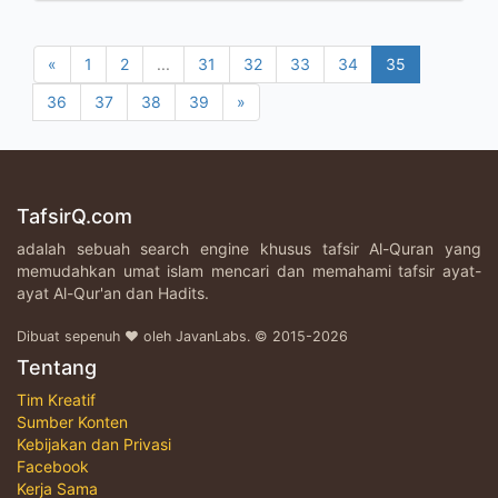
«
1
2
...
31
32
33
34
35
36
37
38
39
»
TafsirQ.com
adalah sebuah search engine khusus tafsir Al-Quran yang
memudahkan umat islam mencari dan memahami tafsir ayat-
ayat Al-Qur'an dan Hadits.
Dibuat sepenuh ♥ oleh JavanLabs. © 2015-2026
Tentang
Tim Kreatif
Sumber Konten
Kebijakan dan Privasi
Facebook
Kerja Sama