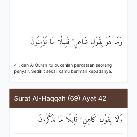
وَمَا هُوَ بِقَوْلِ شَاعِرٍ ۚ قَلِيلًا مَا تُؤْمِنُونَ
41. dan Al Quran itu bukanlah perkataan seorang
penyair. Sedikit sekali kamu beriman kepadanya.
Surat Al-Haqqah (69) Ayat 42
وَلَا بِقَوْلِ كَاهِنٍ ۚ قَلِيلًا مَا تَذَكَّرُونَ