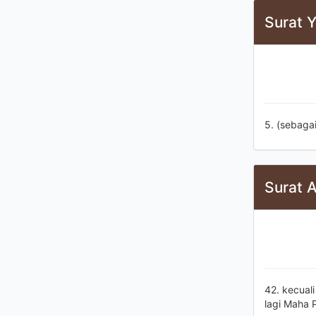
Surat Y
5. (sebaga
Surat 
42. kecual
lagi Maha 