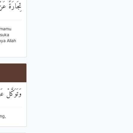
تِجَارَةً عَنْ
samamu
 suka
ya Allah
وَتَوَكَّلْ عَل
ng,