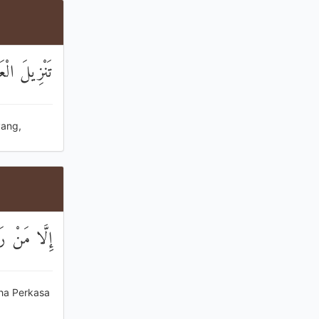
تَنْزِيلَ الْعَ
yang,
إِلَّا مَنْ رَح
aha Perkasa