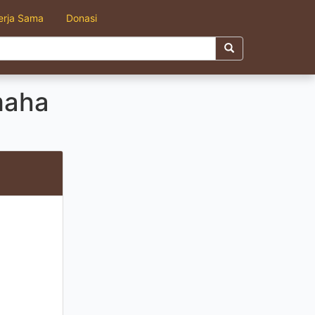
erja Sama
Donasi
maha