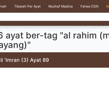
kmah
Tilawah Per Ayat
Mushaf Madina
Fatwa DSN
K
 ayat ber-tag "al rahim (
ayang)"
li 'Imran (3) Ayat 89