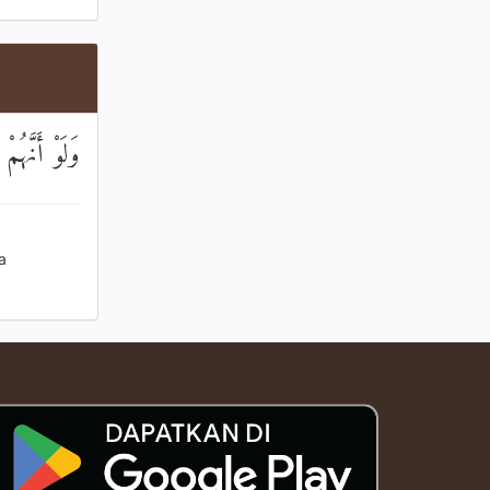
وَلَوْ أَنَّهُم
a