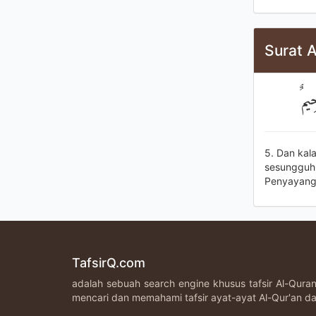
Surat A
ِيمٌ
5. Dan kal
sesungguhn
Penyayang
TafsirQ.com
adalah sebuah search engine khusus tafsir Al-Qur
mencari dan memahami tafsir ayat-ayat Al-Qur'an da