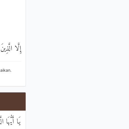
إِلَّا الَّذِي
aikan.
يَا أَيُّهَا ا