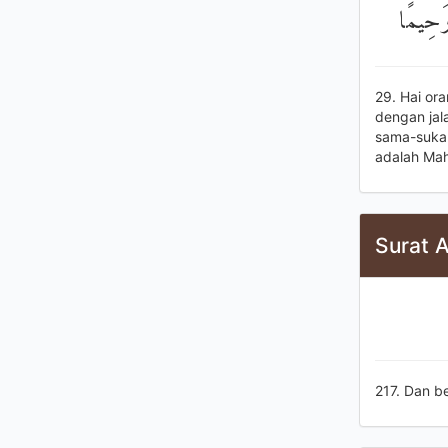
رَحِيمًا
29. Hai or
dengan jal
sama-suka 
adalah Ma
Surat A
217. Dan b