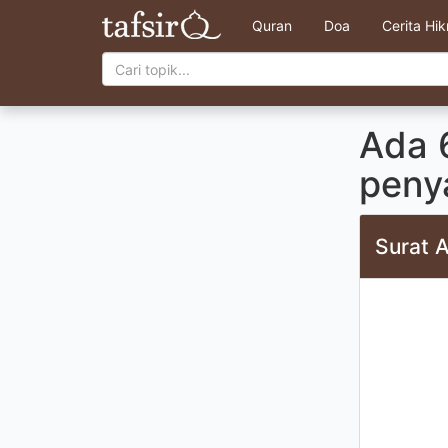
Quran
Doa
Cerita Hi
Ada 6
peny
Surat A