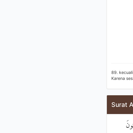
89. kecual
Karena se
Surat A
ُونَ