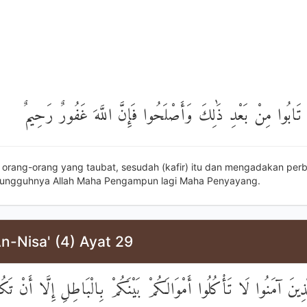
نَ تَابُوا مِنْ بَعْدِ ذَٰلِكَ وَأَصْلَحُوا فَإِنَّ اللَّهَ غَفُورٌ رَحِيمٌ
i orang-orang yang taubat, sesudah (kafir) itu dan mengadakan perb
sungguhnya Allah Maha Pengampun lagi Maha Penyayang.
n-Nisa' (4) Ayat 29
لَّذِينَ آمَنُوا لَا تَأْكُلُوا أَمْوَالَكُمْ بَيْنَكُمْ بِالْبَاطِلِ إِلَّا أَنْ تَك