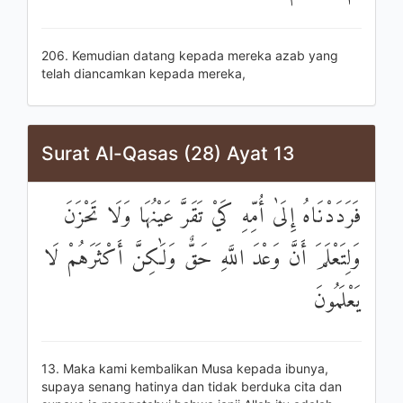
206. Kemudian datang kepada mereka azab yang
telah diancamkan kepada mereka,
Surat Al-Qasas (28) Ayat 13
فَرَدَدْنَاهُ إِلَىٰ أُمِّهِ كَيْ تَقَرَّ عَيْنُهَا وَلَا تَحْزَنَ
وَلِتَعْلَمَ أَنَّ وَعْدَ اللَّهِ حَقٌّ وَلَٰكِنَّ أَكْثَرَهُمْ لَا
يَعْلَمُونَ
13. Maka kami kembalikan Musa kepada ibunya,
supaya senang hatinya dan tidak berduka cita dan