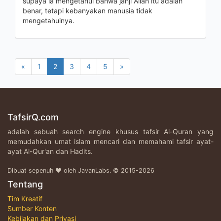
supaya ia mengetahui bahwa janji Allah itu adalah
benar, tetapi kebanyakan manusia tidak
mengetahuinya.
«
1
2
3
4
5
»
TafsirQ.com
adalah sebuah search engine khusus tafsir Al-Quran yang
memudahkan umat islam mencari dan memahami tafsir ayat-
ayat Al-Qur'an dan Hadits.
Dibuat sepenuh ♥ oleh JavanLabs. © 2015-2026
Tentang
Tim Kreatif
Sumber Konten
Kebijakan dan Privasi