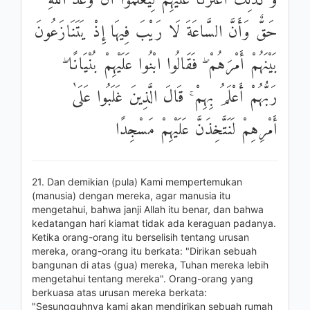
وَكَذَٰلِكَ أَعْثَرْنَا عَلَيْهِمْ لِيَعْلَمُوا أَنَّ وَعْدَ اللَّهِ
حَقٌّ وَأَنَّ السَّاعَةَ لَا رَيْبَ فِيهَا إِذْ يَتَنَازَعُونَ
بَيْنَهُمْ أَمْرَهُمْ ۖ فَقَالُوا ابْنُوا عَلَيْهِمْ بُنْيَانًا ۖ
رَبُّهُمْ أَعْلَمُ بِهِمْ ۚ قَالَ الَّذِينَ غَلَبُوا عَلَىٰ
أَمْرِهِمْ لَنَتَّخِذَنَّ عَلَيْهِمْ مَسْجِدًا
21. Dan demikian (pula) Kami mempertemukan
(manusia) dengan mereka, agar manusia itu
mengetahui, bahwa janji Allah itu benar, dan bahwa
kedatangan hari kiamat tidak ada keraguan padanya.
Ketika orang-orang itu berselisih tentang urusan
mereka, orang-orang itu berkata: "Dirikan sebuah
bangunan di atas (gua) mereka, Tuhan mereka lebih
mengetahui tentang mereka". Orang-orang yang
berkuasa atas urusan mereka berkata:
"Sesungguhnya kami akan mendirikan sebuah rumah