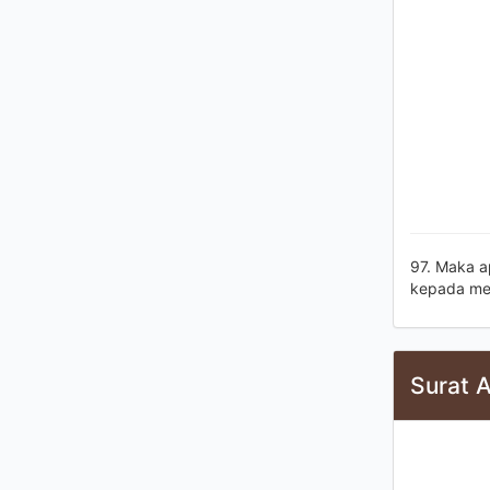
97. Maka a
kepada mer
Surat A