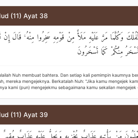
ud (11) Ayat 38
فُلْكَ وَكُلَّمَا مَرَّ عَلَيْهِ مَلَأٌ مِنْ قَوْمِهِ سَخِرُوا مِنْهُ ۚ قَالَ إِنْ 
ا نَسْخَرُ مِنْكُمْ كَمَا تَسْخَرُونَ
lailah Nuh membuat bahtera. Dan setiap kali pemimpin kaumnya ber
uh, mereka mengejeknya. Berkatalah Nuh: "Jika kamu mengejek kam
ya kami (pun) mengejekmu sebagaimana kamu sekalian mengejek (
ud (11) Ayat 39
لَمُونَ مَنْ يَأْتِيهِ عَذَابٌ يُخْزِيهِ وَيَحِلُّ عَلَيْهِ عَذَابٌ مُقِيمٌ