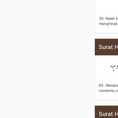
39. Kelak 
menghinaka
Surat H
ذُوبٍ
65. Mereka
rumahmu sel
Surat H