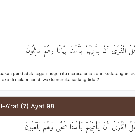
ْلُ الْقُرَىٰ أَنْ يَأْتِيَهُمْ بَأْسُنَا بَيَاتًا وَهُمْ نَائِمُونَ
pakah penduduk negeri-negeri itu merasa aman dari kedatangan si
eka di malam hari di waktu mereka sedang tidur?
l-A’raf (7) Ayat 98
ْلُ الْقُرَىٰ أَنْ يَأْتِيَهُمْ بَأْسُنَا ضُحًى وَهُمْ يَلْعَبُونَ