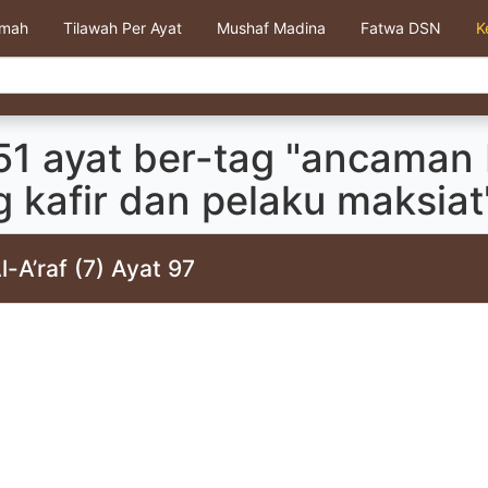
kmah
Tilawah Per Ayat
Mushaf Madina
Fatwa DSN
K
51 ayat ber-tag "ancaman 
 kafir dan pelaku maksiat
l-A’raf (7) Ayat 97