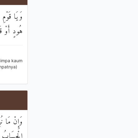
وَيَا قَوْمِ 
هُودٍ أَوْ قَ
)
nimpa kaum
mpatnya)
وَإِنْ مَا نُرِ
الْحِسَابُ