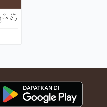
وَأَنَّ عَذَاب