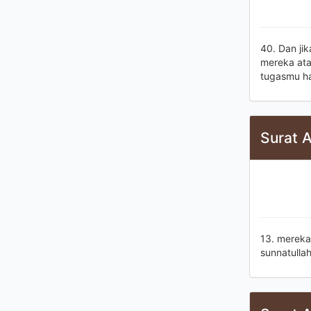
40. Dan ji
mereka ata
tugasmu h
Surat A
13. mereka
sunnatulla