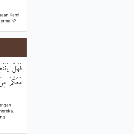
ksaan Kami
bermain?
فَهَلْ يَنْتَظ
مَعَكُمْ مِنَ 
dengan
mereka.
ang