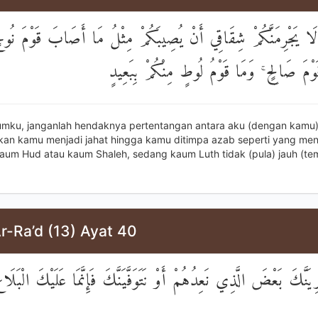
لَا يَجْرِمَنَّكُمْ شِقَاقِي أَنْ يُصِيبَكُمْ مِثْلُ مَا أَصَابَ قَوْمَ نُوحٍ
وْمَ صَالِحٍ ۚ وَمَا قَوْمُ لُوطٍ مِنْكُمْ بِبَعِيدٍ
umku, janganlah hendaknya pertentangan antara aku (dengan kamu
n kamu menjadi jahat hingga kamu ditimpa azab seperti yang me
aum Hud atau kaum Shaleh, sedang kaum Luth tidak (pula) jauh (te
r-Ra’d (13) Ayat 40
يَنَّكَ بَعْضَ الَّذِي نَعِدُهُمْ أَوْ نَتَوَفَّيَنَّكَ فَإِنَّمَا عَلَيْكَ الْبَلَاغُ