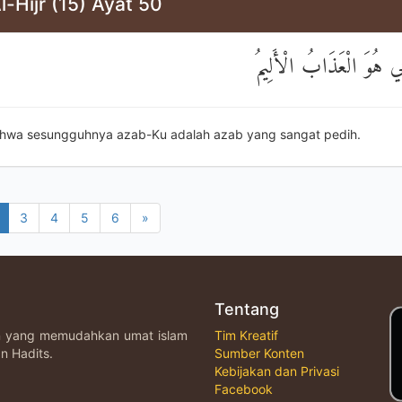
l-Hijr (15) Ayat 50
ِي هُوَ الْعَذَابُ الْأَلِيمُ
hwa sesungguhnya azab-Ku adalah azab yang sangat pedih.
3
4
5
6
»
Tentang
an yang memudahkan umat islam
Tim Kreatif
n Hadits.
Sumber Konten
Kebijakan dan Privasi
Facebook