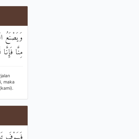
وَيَصْنَعُ الْ
مِنَّا فَإِنَّ
jalan
i, maka
kami).
فَسَوْفَ تَعْ