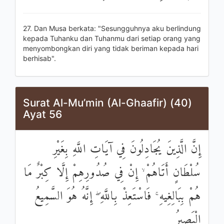
27. Dan Musa berkata: "Sesungguhnya aku berlindung
kepada Tuhanku dan Tuhanmu dari setiap orang yang
menyombongkan diri yang tidak beriman kepada hari
berhisab".
Surat Al-Mu’min (Al-Ghaafir) (40)
Ayat 56
إِنَّ الَّذِينَ يُجَادِلُونَ فِي آيَاتِ اللَّهِ بِغَيْرِ
سُلْطَانٍ أَتَاهُمْ ۙ إِنْ فِي صُدُورِهِمْ إِلَّا كِبْرٌ مَا
هُمْ بِبَالِغِيهِ ۚ فَاسْتَعِذْ بِاللَّهِ ۖ إِنَّهُ هُوَ السَّمِيعُ
الْبَصِيرُ