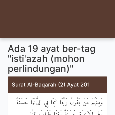
Ada 19 ayat ber-tag
"isti'azah (mohon
perlindungan)"
Surat Al-Baqarah (2) Ayat 201
وَمِنْهُمْ مَنْ يَقُولُ رَبَّنَا آتِنَا فِي الدُّنْيَا حَسَنَةً
وَفِي الْآخِرَةِ حَسَنَةً وَقِنَا عَذَابَ النَّارِ