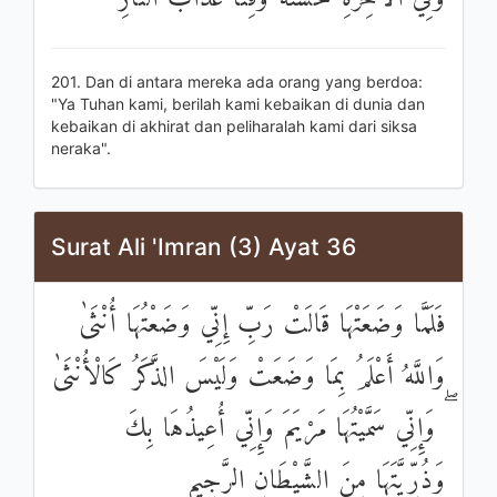
201. Dan di antara mereka ada orang yang berdoa:
"Ya Tuhan kami, berilah kami kebaikan di dunia dan
kebaikan di akhirat dan peliharalah kami dari siksa
neraka".
Surat Ali 'Imran (3) Ayat 36
فَلَمَّا وَضَعَتْهَا قَالَتْ رَبِّ إِنِّي وَضَعْتُهَا أُنْثَىٰ
وَاللَّهُ أَعْلَمُ بِمَا وَضَعَتْ وَلَيْسَ الذَّكَرُ كَالْأُنْثَىٰ
ۖ وَإِنِّي سَمَّيْتُهَا مَرْيَمَ وَإِنِّي أُعِيذُهَا بِكَ
وَذُرِّيَّتَهَا مِنَ الشَّيْطَانِ الرَّجِيمِ