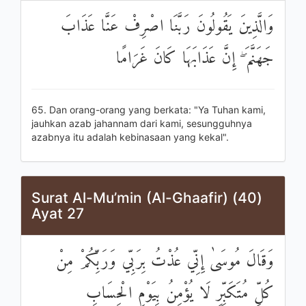
وَالَّذِينَ يَقُولُونَ رَبَّنَا اصْرِفْ عَنَّا عَذَابَ
جَهَنَّمَ ۖ إِنَّ عَذَابَهَا كَانَ غَرَامًا
65. Dan orang-orang yang berkata: "Ya Tuhan kami,
jauhkan azab jahannam dari kami, sesungguhnya
azabnya itu adalah kebinasaan yang kekal".
Surat Al-Mu’min (Al-Ghaafir) (40)
Ayat 27
وَقَالَ مُوسَىٰ إِنِّي عُذْتُ بِرَبِّي وَرَبِّكُمْ مِنْ
كُلِّ مُتَكَبِّرٍ لَا يُؤْمِنُ بِيَوْمِ الْحِسَابِ