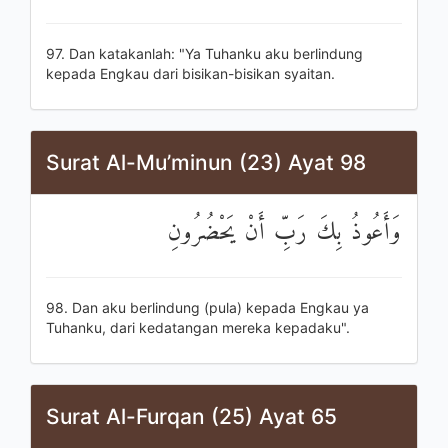
97. Dan katakanlah: "Ya Tuhanku aku berlindung
kepada Engkau dari bisikan-bisikan syaitan.
Surat Al-Mu’minun (23) Ayat 98
وَأَعُوذُ بِكَ رَبِّ أَنْ يَحْضُرُونِ
98. Dan aku berlindung (pula) kepada Engkau ya
Tuhanku, dari kedatangan mereka kepadaku".
Surat Al-Furqan (25) Ayat 65