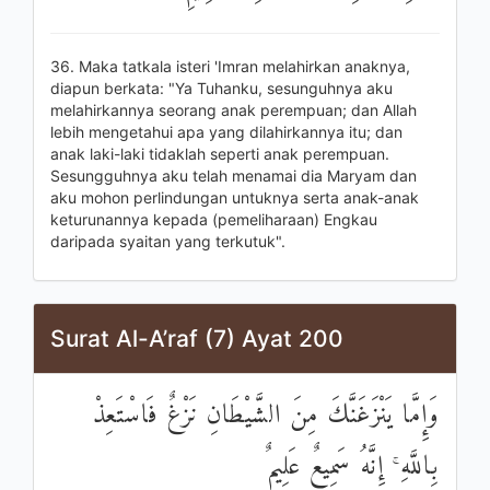
36. Maka tatkala isteri 'Imran melahirkan anaknya,
diapun berkata: "Ya Tuhanku, sesunguhnya aku
melahirkannya seorang anak perempuan; dan Allah
lebih mengetahui apa yang dilahirkannya itu; dan
anak laki-laki tidaklah seperti anak perempuan.
Sesungguhnya aku telah menamai dia Maryam dan
aku mohon perlindungan untuknya serta anak-anak
keturunannya kepada (pemeliharaan) Engkau
daripada syaitan yang terkutuk".
Surat Al-A’raf (7) Ayat 200
وَإِمَّا يَنْزَغَنَّكَ مِنَ الشَّيْطَانِ نَزْغٌ فَاسْتَعِذْ
بِاللَّهِ ۚ إِنَّهُ سَمِيعٌ عَلِيمٌ