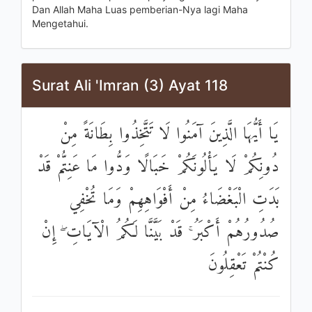
Dan Allah Maha Luas pemberian-Nya lagi Maha
Mengetahui.
Surat Ali 'Imran (3) Ayat 118
يَا أَيُّهَا الَّذِينَ آمَنُوا لَا تَتَّخِذُوا بِطَانَةً مِنْ
دُونِكُمْ لَا يَأْلُونَكُمْ خَبَالًا وَدُّوا مَا عَنِتُّمْ قَدْ
بَدَتِ الْبَغْضَاءُ مِنْ أَفْوَاهِهِمْ وَمَا تُخْفِي
صُدُورُهُمْ أَكْبَرُ ۚ قَدْ بَيَّنَّا لَكُمُ الْآيَاتِ ۖ إِنْ
كُنْتُمْ تَعْقِلُونَ