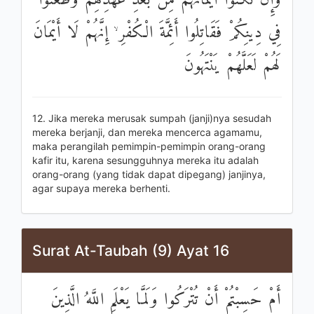
وَإِنْ نَكَثُوا أَيْمَانَهُمْ مِنْ بَعْدِ عَهْدِهِمْ وَطَعَنُوا
فِي دِينِكُمْ فَقَاتِلُوا أَئِمَّةَ الْكُفْرِ ۙ إِنَّهُمْ لَا أَيْمَانَ
لَهُمْ لَعَلَّهُمْ يَنْتَهُونَ
12. Jika mereka merusak sumpah (janji)nya sesudah
mereka berjanji, dan mereka mencerca agamamu,
maka perangilah pemimpin-pemimpin orang-orang
kafir itu, karena sesungguhnya mereka itu adalah
orang-orang (yang tidak dapat dipegang) janjinya,
agar supaya mereka berhenti.
Surat At-Taubah (9) Ayat 16
أَمْ حَسِبْتُمْ أَنْ تُتْرَكُوا وَلَمَّا يَعْلَمِ اللَّهُ الَّذِينَ