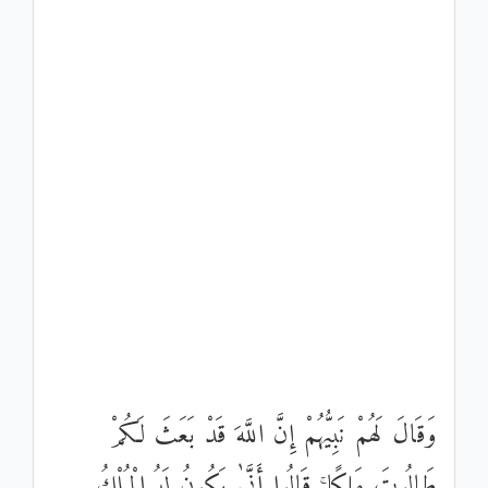
وَقَالَ لَهُمْ نَبِيُّهُمْ إِنَّ اللَّهَ قَدْ بَعَثَ لَكُمْ
طَالُوتَ مَلِكًا ۚ قَالُوا أَنَّىٰ يَكُونُ لَهُ الْمُلْكُ