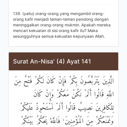
139. (yaitu) orang-orang yang mengambil orang-
orang kafir menjadi teman-teman penolong dengan
meninggalkan orang-orang mukmin. Apakah mereka
mencari kekuatan di sisi orang kafir itu? Maka
sesungguhnya semua kekuatan kepunyaan Allah.
Surat An-Nisa' (4) Ayat 141
الَّذِينَ يَتَرَبَّصُونَ بِكُمْ فَإِنْ كَانَ لَكُمْ فَتْحٌ مِنَ
اللَّهِ قَالُوا أَلَمْ نَكُنْ مَعَكُمْ وَإِنْ كَانَ
لِلْكَافِرِينَ نَصِيبٌ قَالُوا أَلَمْ نَسْتَحْوِذْ عَلَيْكُمْ
وَنَمْنَعْكُمْ مِنَ الْمُؤْمِنِينَ ۚ فَاللَّهُ يَحْكُمُ بَيْنَكُمْ