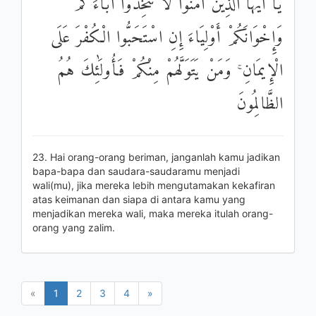
يَا أَيُّهَا الَّذِينَ آمَنُوا لَا تَتَّخِذُوا آبَاءَكُمْ
وَإِخْوَانَكُمْ أَوْلِيَاءَ إِنِ اسْتَحَبُّوا الْكُفْرَ عَلَى
الْإِيمَانِ ۚ وَمَنْ يَتَوَلَّهُمْ مِنْكُمْ فَأُولَٰئِكَ هُمُ
الظَّالِمُونَ
23. Hai orang-orang beriman, janganlah kamu jadikan
bapa-bapa dan saudara-saudaramu menjadi
wali(mu), jika mereka lebih mengutamakan kekafiran
atas keimanan dan siapa di antara kamu yang
menjadikan mereka wali, maka mereka itulah orang-
orang yang zalim.
«
1
2
3
4
»