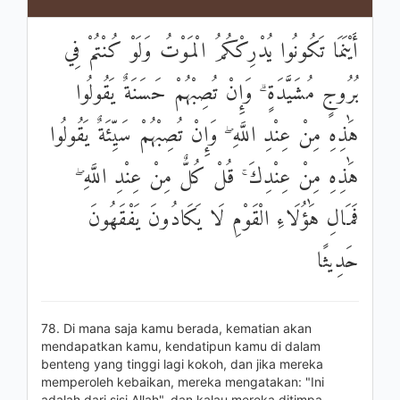
أَيْنَمَا تَكُونُوا يُدْرِكْكُمُ الْمَوْتُ وَلَوْ كُنْتُمْ فِي
بُرُوجٍ مُشَيَّدَةٍ ۗ وَإِنْ تُصِبْهُمْ حَسَنَةٌ يَقُولُوا
هَٰذِهِ مِنْ عِنْدِ اللَّهِ ۖ وَإِنْ تُصِبْهُمْ سَيِّئَةٌ يَقُولُوا
هَٰذِهِ مِنْ عِنْدِكَ ۚ قُلْ كُلٌّ مِنْ عِنْدِ اللَّهِ ۖ
فَمَالِ هَٰؤُلَاءِ الْقَوْمِ لَا يَكَادُونَ يَفْقَهُونَ
حَدِيثًا
78. Di mana saja kamu berada, kematian akan
mendapatkan kamu, kendatipun kamu di dalam
benteng yang tinggi lagi kokoh, dan jika mereka
memperoleh kebaikan, mereka mengatakan: "Ini
adalah dari sisi Allah", dan kalau mereka ditimpa