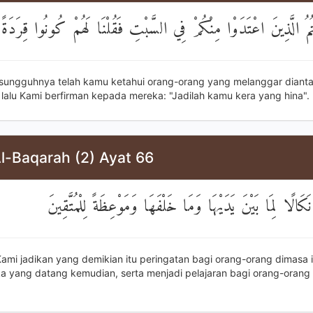
ْتُمُ الَّذِينَ اعْتَدَوْا مِنْكُمْ فِي السَّبْتِ فَقُلْنَا لَهُمْ كُونُوا قِرَدَ
sungguhnya telah kamu ketahui orang-orang yang melanggar diant
, lalu Kami berfirman kepada mereka: "Jadilah kamu kera yang hina".
l-Baqarah (2) Ayat 66
نَكَالًا لِمَا بَيْنَ يَدَيْهَا وَمَا خَلْفَهَا وَمَوْعِظَةً لِلْمُتَّقِينَ
ami jadikan yang demikian itu peringatan bagi orang-orang dimasa i
a yang datang kemudian, serta menjadi pelajaran bagi orang-orang