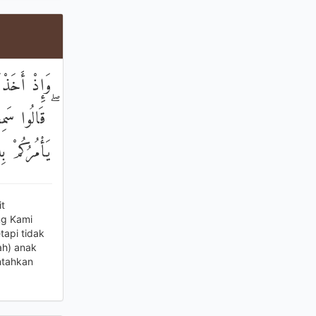
وَإِذْ أَخَذْن
قَالُوا سَمِعْ
يَأْمُرُكُمْ بِ
t
ng Kami
api tidak
ah) anak
ntahkan