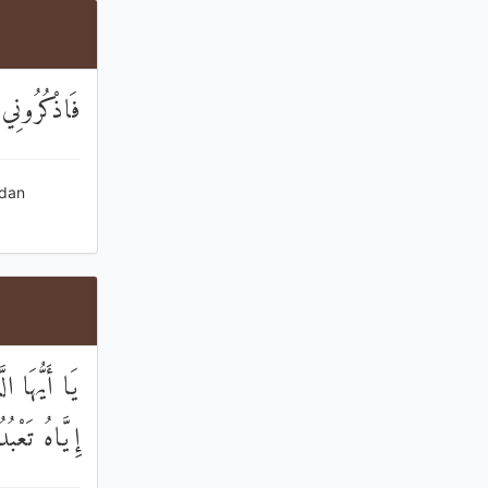
فَاذْكُرُونِي
 dan
يَا أَيُّهَا ا
إِيَّاهُ تَعْبُ