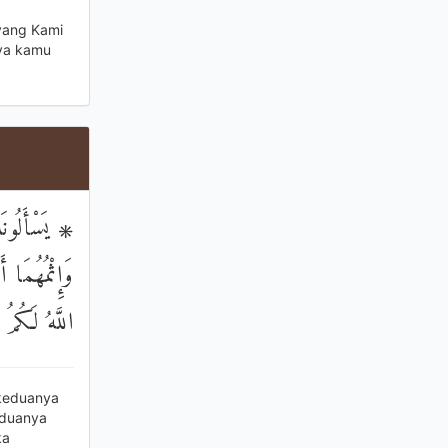
 yang Kami
Nya kamu
يَسْأَلُونَكَ 
وَإِثْمُهُمَا 
اللَّهُ لَكُمُ
 keduanya
eduanya
ka