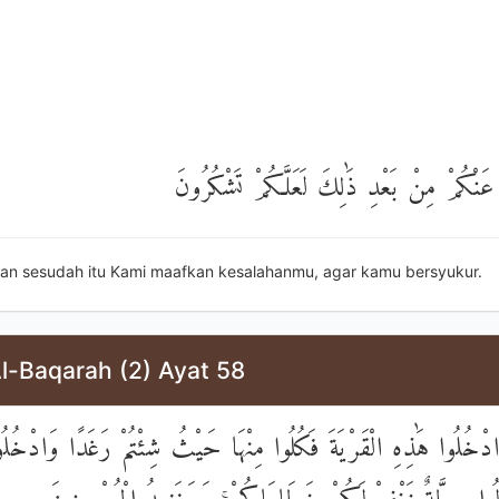
ا عَنْكُمْ مِنْ بَعْدِ ذَٰلِكَ لَعَلَّكُمْ تَشْكُرُونَ
an sesudah itu Kami maafkan kesalahanmu, agar kamu bersyukur.
l-Baqarah (2) Ayat 58
 ادْخُلُوا هَٰذِهِ الْقَرْيَةَ فَكُلُوا مِنْهَا حَيْثُ شِئْتُمْ رَغَدًا وَادْخُل