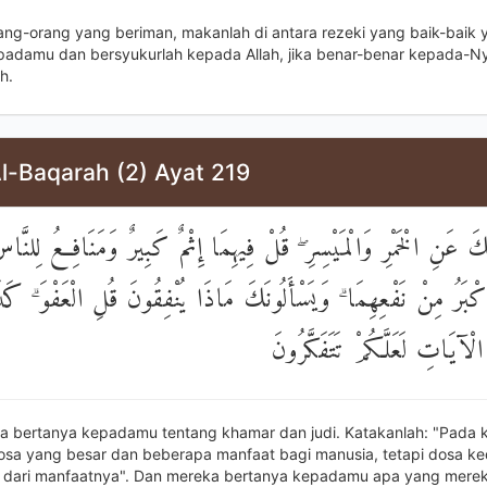
rang-orang yang beriman, makanlah di antara rezeki yang baik-baik
padamu dan bersyukurlah kepada Allah, jika benar-benar kepada-
h.
l-Baqarah (2) Ayat 219
عَنِ الْخَمْرِ وَالْمَيْسِرِ ۖ قُلْ فِيهِمَا إِثْمٌ كَبِيرٌ وَمَنَافِعُ لِلنَّاسِ
أَكْبَرُ مِنْ نَفْعِهِمَا ۗ وَيَسْأَلُونَكَ مَاذَا يُنْفِقُونَ قُلِ الْعَفْوَ ۗ كَذَٰل
 الْآيَاتِ لَعَلَّكُمْ تَتَفَكَّرُونَ
a bertanya kepadamu tentang khamar dan judi. Katakanlah: "Pada
osa yang besar dan beberapa manfaat bagi manusia, tetapi dosa k
r dari manfaatnya". Dan mereka bertanya kepadamu apa yang mere