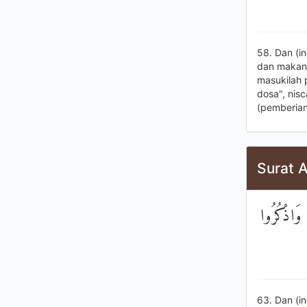
58. Dan (in
dan makanl
masukilah 
dosa", nis
(pemberian
Surat A
 وَاذْكُرُوا
63. Dan (i