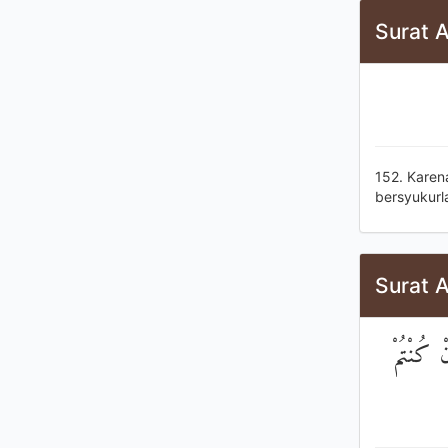
Surat A
152. Karen
bersyukurl
Surat A
ْ كُنْتُمْ