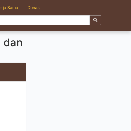
erja Sama
Donasi
n dan