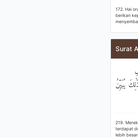
172. Hai o
berikan ke
menyemba
Surat A
۞ 
ِكَ يُبَيِّنُ
219. Merek
terdapat d
lebih besa