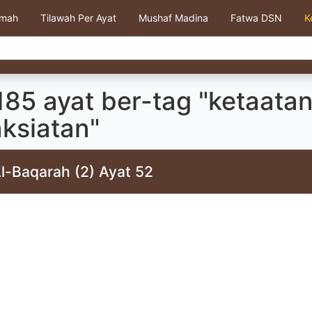
kmah
Tilawah Per Ayat
Mushaf Madina
Fatwa DSN
K
185 ayat ber-tag "ketaata
ksiatan"
l-Baqarah (2) Ayat 52