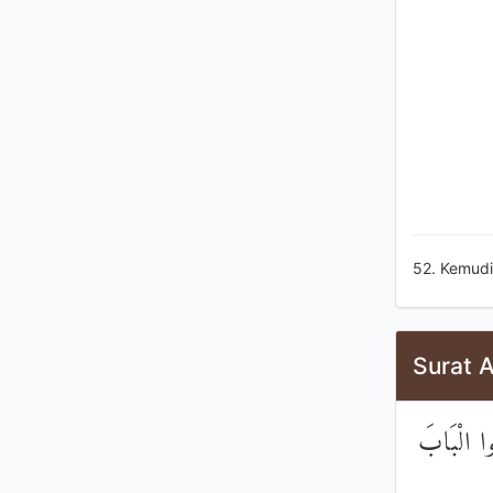
52. Kemudi
Surat A
ُوا الْبَابَ