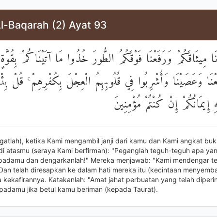
l-Baqarah (2) Ayat 93
َا مِيثَاقَكُمْ وَرَفَعْنَا فَوْقَكُمُ الطُّورَ خُذُوا مَا آتَيْنَاكُمْ بِقُوَّةٍ
نَا وَعَصَيْنَا وَأُشْرِبُوا فِي قُلُوبِهِمُ الْعِجْلَ بِكُفْرِهِمْ ۚ قُلْ بِئْسَ
هِ إِيمَانُكُمْ إِنْ كُنْتُمْ مُؤْمِنِينَ
ngatlah), ketika Kami mengambil janji dari kamu dan Kami angkat buki
 di atasmu (seraya Kami berfirman): "Peganglah teguh-teguh apa ya
padamu dan dengarkanlah!" Mereka menjawab: "Kami mendengar tet
 Dan telah diresapkan ke dalam hati mereka itu (kecintaan menyemb
a kekafirannya. Katakanlah: "Amat jahat perbuatan yang telah diperi
adamu jika betul kamu beriman (kepada Taurat).