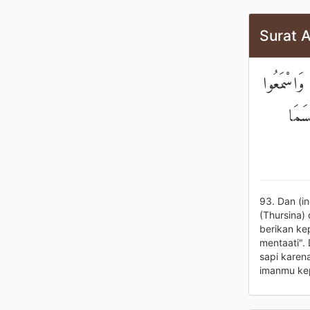
Surat A
 وَاسْمَعُوا
ۖ مَا
93. Dan (i
(Thursina)
berikan ke
mentaati".
sapi karen
imanmu kep