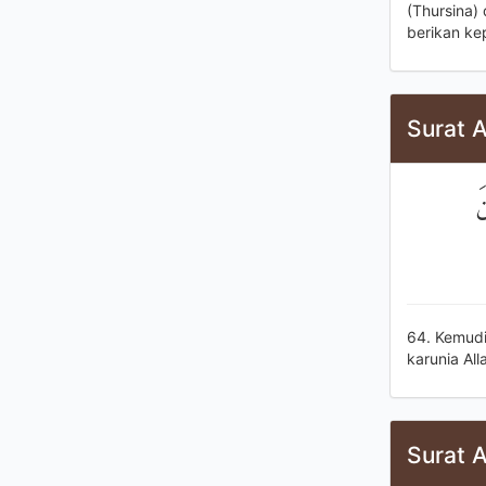
(Thursina)
berikan ke
Surat A
نَ
64. Kemudi
karunia Al
Surat A