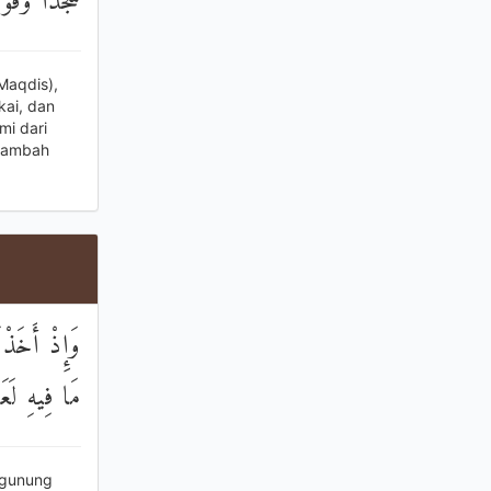
سُجَّدًا وَقُ
 Maqdis),
kai, dan
mi dari
enambah
وَإِذْ أَخَذْن
مَا فِيهِ لَعَل
 gunung