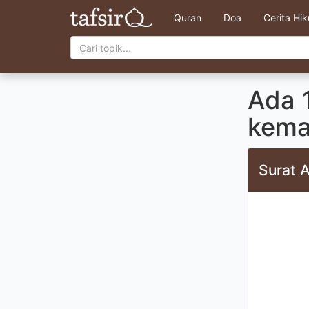
Quran
Doa
Cerita Hi
Ada 
kema
Surat A