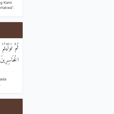
ng Kami
rtakwa".
ثُمَّ تَوَلَّيْ
الْخَاسِرِينَ
 ada
.