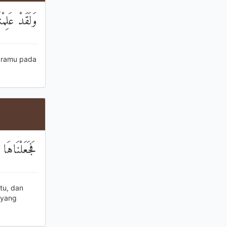
وَلَقَدْ عَلِم
aramu pada
فَجَعَلْنَاهَا 
tu, dan
 yang