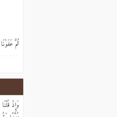
ثُمَّ عَفَوْنَ
وَإِذْ قُلْنَا