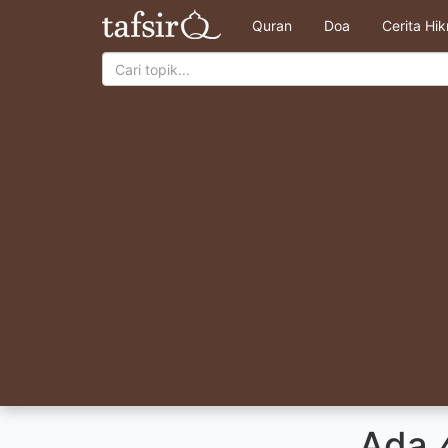
Quran
Doa
Cerita Hi
Ada 