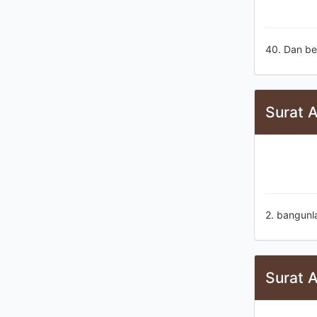
40. Dan be
Surat 
2. bangunl
Surat A