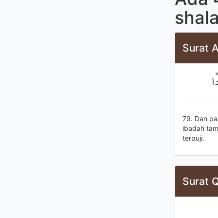
shal
Surat A
ًا
79. Dan pa
ibadah ta
terpuji.
Surat Q