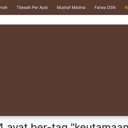
kmah
Tilawah Per Ayat
Mushaf Madina
Fatwa DSN
K
4 ayat ber-tag "keutamaa