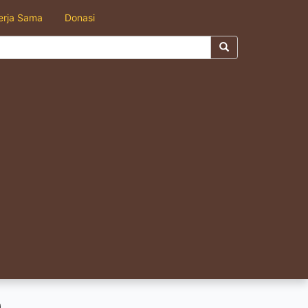
erja Sama
Donasi
n