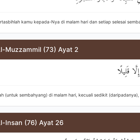
rtasbihlah kamu kepada-Nya di malam hari dan setiap selesai semb
Al-Muzzammil (73) Ayat 2
إِلَّا قَلِيلًا
ah (untuk sembahyang) di malam hari, kecuali sedikit (daripadanya),
l-Insan (76) Ayat 26