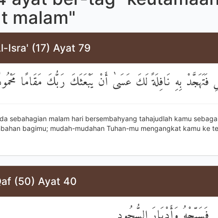
at malam"
l-Isra' (17) Ayat 79
لِ فَتَهَجَّدْ بِهِ نَافِلَةً لَكَ عَسَىٰ أَنْ يَبْعَثَكَ رَبُّكَ مَقَامًا مَحْمُود
da sebahagian malam hari bersembahyang tahajudlah kamu sebagai
mbahan bagimu; mudah-mudahan Tuhan-mu mengangkat kamu ke t
af (50) Ayat 40
لِ فَسَبِّحْهُ وَأَدْبَارَ السُّجُودِ