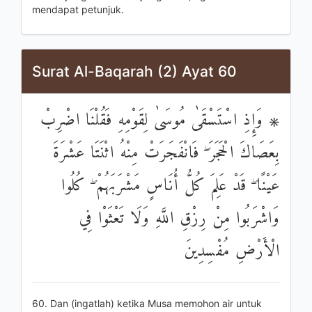
mendapat petunjuk.
Surat Al-Baqarah (2) Ayat 60
۞ وَإِذِ اسْتَسْقَىٰ مُوسَىٰ لِقَوْمِهِ فَقُلْنَا اضْرِبْ
بِعَصَاكَ الْحَجَرَ ۖ فَانْفَجَرَتْ مِنْهُ اثْنَتَا عَشْرَةَ
عَيْنًا ۖ قَدْ عَلِمَ كُلُّ أُنَاسٍ مَشْرَبَهُمْ ۖ كُلُوا
وَاشْرَبُوا مِنْ رِزْقِ اللَّهِ وَلَا تَعْثَوْا فِي
الْأَرْضِ مُفْسِدِينَ
60. Dan (ingatlah) ketika Musa memohon air untuk