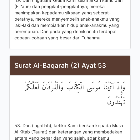
49. Dan (ingatlah) ketika Kami selamatkan kamu dari
(Fir'aun) dan pengikut-pengikutnya; mereka
menimpakan kepadamu siksaan yang seberat-
beratnya, mereka menyembelih anak-anakmu yang
laki-laki dan membiarkan hidup anak-anakmu yang
perempuan. Dan pada yang demikian itu terdapat
cobaan-cobaan yang besar dari Tuhanmu.
Surat Al-Baqarah (2) Ayat 53
وَإِذْ آتَيْنَا مُوسَى الْكِتَابَ وَالْفُرْقَانَ لَعَلَّكُمْ
تَهْتَدُونَ
53. Dan (ingatlah), ketika Kami berikan kepada Musa
Al Kitab (Taurat) dan keterangan yang membedakan
antara yang benar dan yang salah, agar kamu