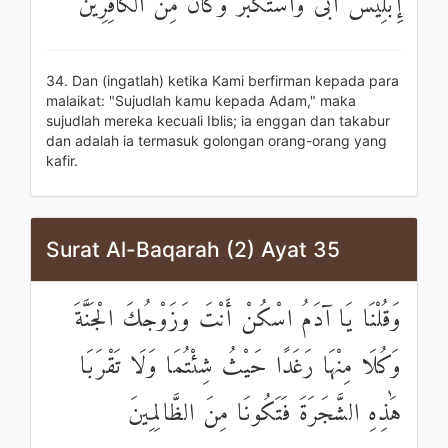
إِبْلِيسَ أَبَىٰ وَاسْتَكْبَرَ وَكَانَ مِنَ الْكَافِرِينَ
34. Dan (ingatlah) ketika Kami berfirman kepada para
malaikat: "Sujudlah kamu kepada Adam," maka
sujudlah mereka kecuali Iblis; ia enggan dan takabur
dan adalah ia termasuk golongan orang-orang yang
kafir.
Surat Al-Baqarah (2) Ayat 35
وَقُلْنَا يَا آدَمُ اسْكُنْ أَنْتَ وَزَوْجُكَ الْجَنَّةَ
وَكُلَا مِنْهَا رَغَدًا حَيْثُ شِئْتُمَا وَلَا تَقْرَبَا
هَٰذِهِ الشَّجَرَةَ فَتَكُونَا مِنَ الظَّالِمِينَ