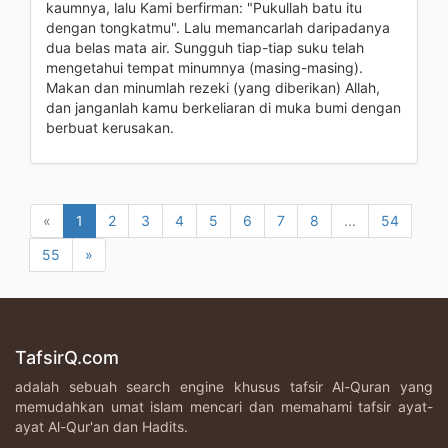
kaumnya, lalu Kami berfirman: "Pukullah batu itu
dengan tongkatmu". Lalu memancarlah daripadanya
dua belas mata air. Sungguh tiap-tiap suku telah
mengetahui tempat minumnya (masing-masing).
Makan dan minumlah rezeki (yang diberikan) Allah,
dan janganlah kamu berkeliaran di muka bumi dengan
berbuat kerusakan.
«
1
2
3
4
5
6
7
8
...
54
55
»
TafsirQ.com
adalah sebuah search engine khusus tafsir Al-Quran yang
memudahkan umat islam mencari dan memahami tafsir ayat-
ayat Al-Qur'an dan Hadits.