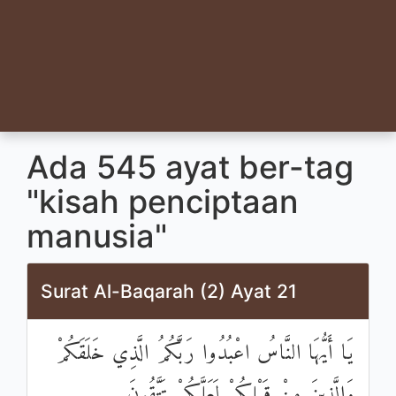
Ada 545 ayat ber-tag
"kisah penciptaan
manusia"
Surat Al-Baqarah (2) Ayat 21
يَا أَيُّهَا النَّاسُ اعْبُدُوا رَبَّكُمُ الَّذِي خَلَقَكُمْ
وَالَّذِينَ مِنْ قَبْلِكُمْ لَعَلَّكُمْ تَتَّقُونَ