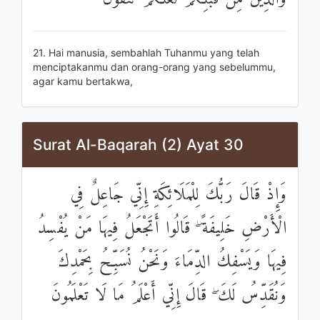
21. Hai manusia, sembahlah Tuhanmu yang telah
menciptakanmu dan orang-orang yang sebelummu,
agar kamu bertakwa,
Surat Al-Baqarah (2) Ayat 30
وَإِذْ قَالَ رَبُّكَ لِلْمَلَائِكَةِ إِنِّي جَاعِلٌ فِي
الْأَرْضِ خَلِيفَةً ۖ قَالُوا أَتَجْعَلُ فِيهَا مَنْ يُفْسِدُ
فِيهَا وَيَسْفِكُ الدِّمَاءَ وَنَحْنُ نُسَبِّحُ بِحَمْدِكَ
وَنُقَدِّسُ لَكَ ۖ قَالَ إِنِّي أَعْلَمُ مَا لَا تَعْلَمُونَ