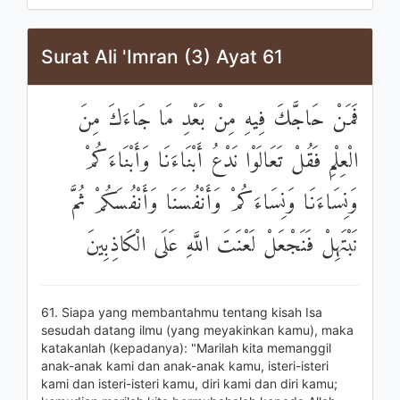
Surat Ali 'Imran (3) Ayat 61
فَمَنْ حَاجَّكَ فِيهِ مِنْ بَعْدِ مَا جَاءَكَ مِنَ
الْعِلْمِ فَقُلْ تَعَالَوْا نَدْعُ أَبْنَاءَنَا وَأَبْنَاءَكُمْ
وَنِسَاءَنَا وَنِسَاءَكُمْ وَأَنْفُسَنَا وَأَنْفُسَكُمْ ثُمَّ
نَبْتَهِلْ فَنَجْعَلْ لَعْنَتَ اللَّهِ عَلَى الْكَاذِبِينَ
61. Siapa yang membantahmu tentang kisah Isa
sesudah datang ilmu (yang meyakinkan kamu), maka
katakanlah (kepadanya): "Marilah kita memanggil
anak-anak kami dan anak-anak kamu, isteri-isteri
kami dan isteri-isteri kamu, diri kami dan diri kamu;