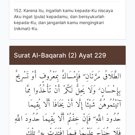
152. Karena itu, ingatlah kamu kepada-Ku niscaya
Aku ingat (pula) kepadamu, dan bersyukurlah
kepada-Ku, dan janganlah kamu mengingkari
(nikmat)-Ku.
Surat Al-Baqarah (2) Ayat 229
الطَّلَاقُ مَرَّتَانِ ۖ فَإِمْسَاكٌ بِمَعْرُوفٍ أَوْ تَسْرِيحٌ
بِإِحْسَانٍ ۗ وَلَا يَحِلُّ لَكُمْ أَنْ تَأْخُذُوا مِمَّا
آتَيْتُمُوهُنَّ شَيْئًا إِلَّا أَنْ يَخَافَا أَلَّا يُقِيمَا
حُدُودَ اللَّهِ ۖ فَإِنْ خِفْتُمْ أَلَّا يُقِيمَا حُدُودَ اللَّهِ
فَلَا جُنَاحَ عَلَيْهِمَا فِيمَا افْتَدَتْ بِهِ ۗ تِلْكَ