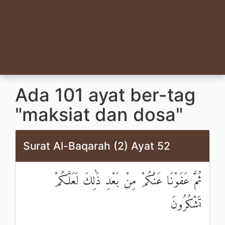
Ada 101 ayat ber-tag
"maksiat dan dosa"
Surat Al-Baqarah (2) Ayat 52
ثُمَّ عَفَوْنَا عَنْكُمْ مِنْ بَعْدِ ذَٰلِكَ لَعَلَّكُمْ
تَشْكُرُونَ