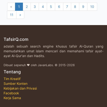
«
1
2
3
4
5
6
7
8
9
10
11
»
TafsirQ.com
adalah sebuah search engine khusus tafsir Al-Quran yang
memudahkan umat islam mencari dan memahami tafsir ayat-
ayat Al-Qur'an dan Hadits.
Dibuat sepenuh ♥ oleh JavanLabs. © 2015-2026
Tentang
Tim Kreatif
Sumber Konten
Kebijakan dan Privasi
Facebook
Kerja Sama