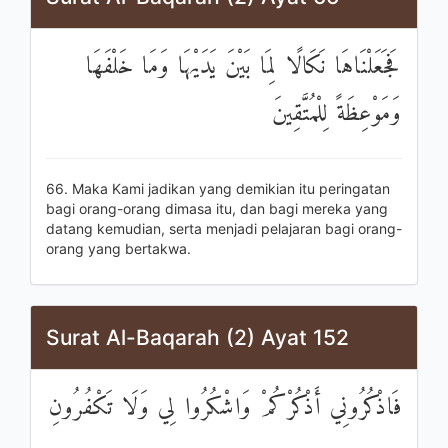
فَجَعَلْنَاهَا نَكَالًا لِمَا بَيْنَ يَدَيْهَا وَمَا خَلْفَهَا
وَمَوْعِظَةً لِلْمُتَّقِينَ
66. Maka Kami jadikan yang demikian itu peringatan
bagi orang-orang dimasa itu, dan bagi mereka yang
datang kemudian, serta menjadi pelajaran bagi orang-
orang yang bertakwa.
Surat Al-Baqarah (2) Ayat 152
فَاذْكُرُونِي أَذْكُرْكُمْ وَاشْكُرُوا لِي وَلَا تَكْفُرُونِ