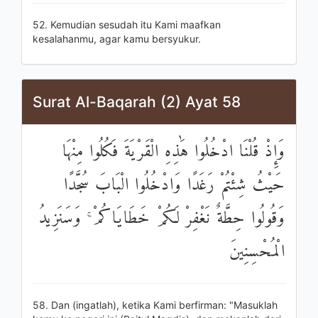
52. Kemudian sesudah itu Kami maafkan
kesalahanmu, agar kamu bersyukur.
Surat Al-Baqarah (2) Ayat 58
وَإِذْ قُلْنَا ادْخُلُوا هَٰذِهِ الْقَرْيَةَ فَكُلُوا مِنْهَا
حَيْثُ شِئْتُمْ رَغَدًا وَادْخُلُوا الْبَابَ سُجَّدًا
وَقُولُوا حِطَّةٌ نَغْفِرْ لَكُمْ خَطَايَاكُمْ ۚ وَسَنَزِيدُ
الْمُحْسِنِينَ
58. Dan (ingatlah), ketika Kami berfirman: "Masuklah