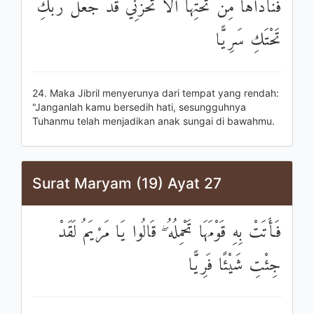
فَنَادَاهَا مِنْ تَحْتِهَا أَلَّا تَحْزَنِي قَدْ جَعَلَ رَبُّكِ
تَحْتَكِ سَرِيًّا
24. Maka Jibril menyerunya dari tempat yang rendah:
"Janganlah kamu bersedih hati, sesungguhnya
Tuhanmu telah menjadikan anak sungai di bawahmu.
Surat Maryam (19) Ayat 27
فَأَتَتْ بِهِ قَوْمَهَا تَحْمِلُهُ ۖ قَالُوا يَا مَرْيَمُ لَقَدْ
جِئْتِ شَيْئًا فَرِيًّا