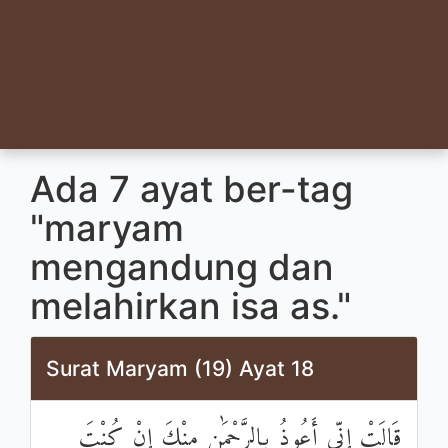
Ada 7 ayat ber-tag
"maryam
mengandung dan
melahirkan isa as."
Surat Maryam (19) Ayat 18
قَالَتْ إِنِّي أَعُوذُ بِالرَّحْمَٰنِ مِنْكَ إِنْ كُنْتَ