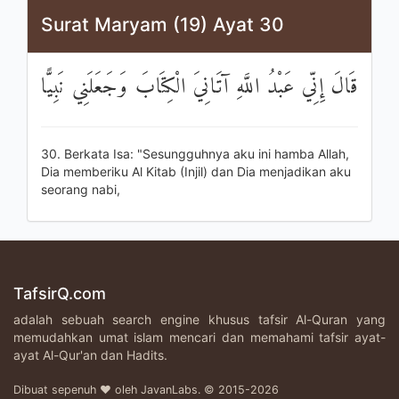
Surat Maryam (19) Ayat 30
قَالَ إِنِّي عَبْدُ اللَّهِ آتَانِيَ الْكِتَابَ وَجَعَلَنِي نَبِيًّا
30. Berkata Isa: "Sesungguhnya aku ini hamba Allah,
Dia memberiku Al Kitab (Injil) dan Dia menjadikan aku
seorang nabi,
TafsirQ.com
adalah sebuah search engine khusus tafsir Al-Quran yang
memudahkan umat islam mencari dan memahami tafsir ayat-
ayat Al-Qur'an dan Hadits.
Dibuat sepenuh ♥ oleh JavanLabs. © 2015-2026