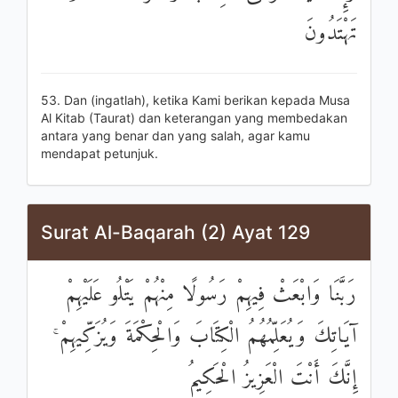
تَهْتَدُونَ
53. Dan (ingatlah), ketika Kami berikan kepada Musa
Al Kitab (Taurat) dan keterangan yang membedakan
antara yang benar dan yang salah, agar kamu
mendapat petunjuk.
Surat Al-Baqarah (2) Ayat 129
رَبَّنَا وَابْعَثْ فِيهِمْ رَسُولًا مِنْهُمْ يَتْلُو عَلَيْهِمْ
آيَاتِكَ وَيُعَلِّمُهُمُ الْكِتَابَ وَالْحِكْمَةَ وَيُزَكِّيهِمْ ۚ
إِنَّكَ أَنْتَ الْعَزِيزُ الْحَكِيمُ