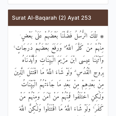
Surat Al-Baqarah (2) Ayat 253
۞ تِلْكَ الرُّسُلُ فَضَّلْنَا بَعْضَهُمْ عَلَىٰ بَعْضٍ ۘ
مِنْهُمْ مَنْ كَلَّمَ اللَّهُ ۖ وَرَفَعَ بَعْضَهُمْ دَرَجَاتٍ ۚ
وَآتَيْنَا عِيسَى ابْنَ مَرْيَمَ الْبَيِّنَاتِ وَأَيَّدْنَاهُ
بِرُوحِ الْقُدُسِ ۗ وَلَوْ شَاءَ اللَّهُ مَا اقْتَتَلَ الَّذِينَ
مِنْ بَعْدِهِمْ مِنْ بَعْدِ مَا جَاءَتْهُمُ الْبَيِّنَاتُ
وَلَٰكِنِ اخْتَلَفُوا فَمِنْهُمْ مَنْ آمَنَ وَمِنْهُمْ مَنْ
كَفَرَ ۚ وَلَوْ شَاءَ اللَّهُ مَا اقْتَتَلُوا وَلَٰكِنَّ اللَّهَ