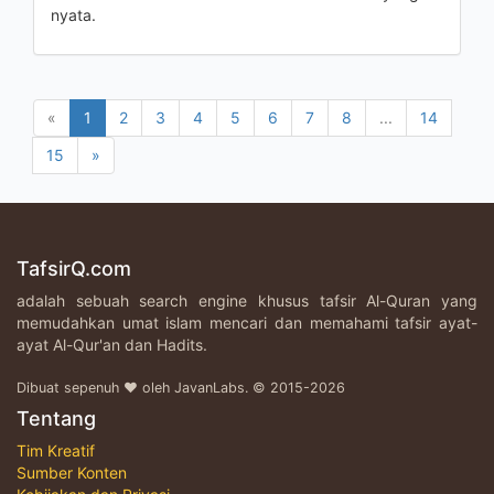
nyata.
«
1
2
3
4
5
6
7
8
...
14
15
»
TafsirQ.com
adalah sebuah search engine khusus tafsir Al-Quran yang
memudahkan umat islam mencari dan memahami tafsir ayat-
ayat Al-Qur'an dan Hadits.
Dibuat sepenuh ♥ oleh JavanLabs. © 2015-2026
Tentang
Tim Kreatif
Sumber Konten