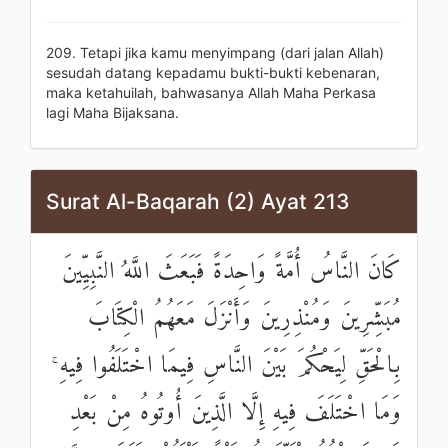
209. Tetapi jika kamu menyimpang (dari jalan Allah)
sesudah datang kepadamu bukti-bukti kebenaran,
maka ketahuilah, bahwasanya Allah Maha Perkasa
lagi Maha Bijaksana.
Surat Al-Baqarah (2) Ayat 213
كَانَ النَّاسُ أُمَّةً وَاحِدَةً فَبَعَثَ اللَّهُ النَّبِيِّينَ
مُبَشِّرِينَ وَمُنْذِرِينَ وَأَنْزَلَ مَعَهُمُ الْكِتَابَ
بِالْحَقِّ لِيَحْكُمَ بَيْنَ النَّاسِ فِيمَا اخْتَلَفُوا فِيهِ ۚ
وَمَا اخْتَلَفَ فِيهِ إِلَّا الَّذِينَ أُوتُوهُ مِنْ بَعْدِ