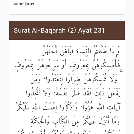
yang lurus.
Surat Al-Baqarah (2) Ayat 231
وَإِذَا طَلَّقْتُمُ النِّسَاءَ فَبَلَغْنَ أَجَلَهُنَّ
فَأَمْسِكُوهُنَّ بِمَعْرُوفٍ أَوْ سَرِّحُوهُنَّ بِمَعْرُوفٍ
ۚ وَلَا تُمْسِكُوهُنَّ ضِرَارًا لِتَعْتَدُوا ۚ وَمَنْ
يَفْعَلْ ذَٰلِكَ فَقَدْ ظَلَمَ نَفْسَهُ ۚ وَلَا تَتَّخِذُوا
آيَاتِ اللَّهِ هُزُوًا ۚ وَاذْكُرُوا نِعْمَتَ اللَّهِ عَلَيْكُمْ
وَمَا أَنْزَلَ عَلَيْكُمْ مِنَ الْكِتَابِ وَالْحِكْمَةِ