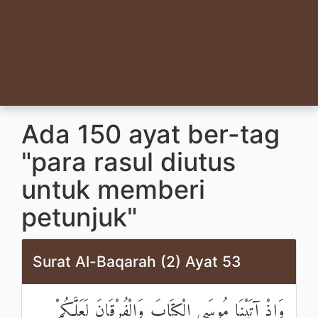
Ada 150 ayat ber-tag
"para rasul diutus
untuk memberi
petunjuk"
Surat Al-Baqarah (2) Ayat 53
وَإِذْ آتَيْنَا مُوسَى الْكِتَابَ وَالْفُرْقَانَ لَعَلَّكُمْ