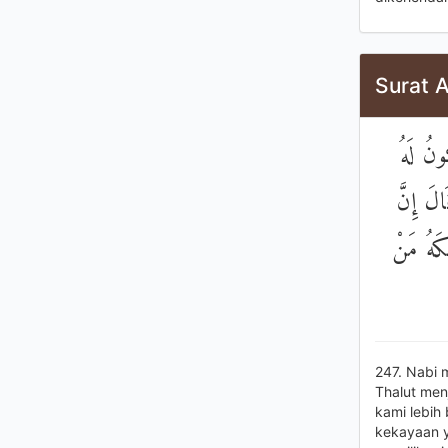
Surat 
ُونُ لَهُ
الَ إِنَّ
ْكَهُ مَنْ
247. Nabi 
Thalut men
kami lebih
kekayaan y