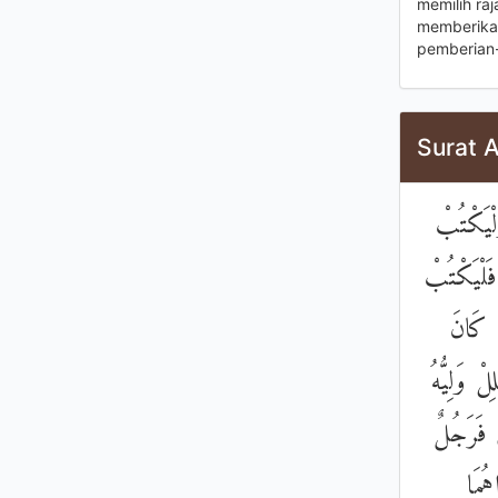
memilih ra
memberikan
pemberian-
Surat 
لْيَكْتُبْ
َلْيَكْتُبْ
نْ كَانَ
ْ وَلِيُّهُ
ِ فَرَجُلٌ
هُمَا