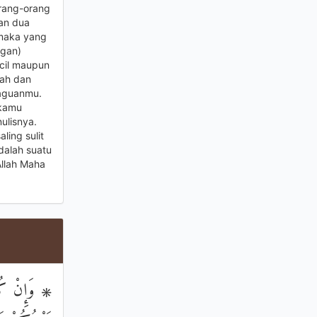
orang-orang
dan dua
 maka yang
ngan)
ecil maupun
lah dan
raguanmu.
 kamu
ulisnya.
ling sulit
dalah suatu
Allah Maha
وَإِنْ كُنْتُ