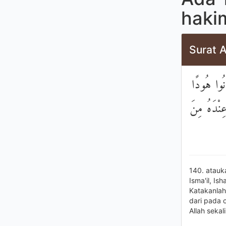
haki
Surat 
نُوا هُودًا
عِنْدَهُ مِنَ
140. atauk
Isma'il, I
Katakanlah
dari pada 
Allah sekal