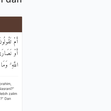
أَمْ تَقُولُو
أَوْ نَصَارَىٰ
اللَّهِ ۗ وَمَا
brahim,
Nasrani?"
ebih zalim
a?" Dan