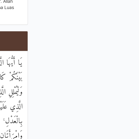
 Allah
ha Luas
يَا أَيُّهَا ا
بَيْنَكُمْ كَا
وَلْيُمْلِلِ ال
الَّذِي عَلَيْ
بِالْعَدْلِ ۚ
وَامْرَأَتَانِ