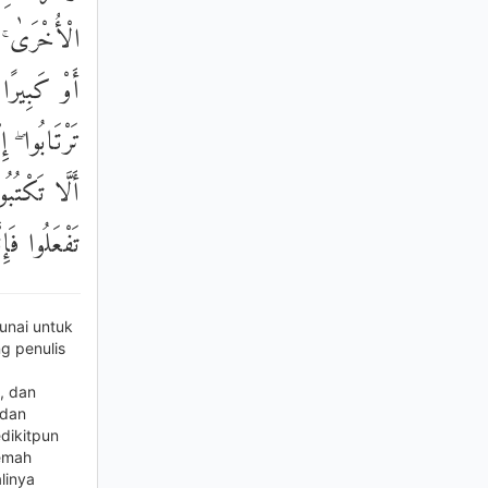
الْأُخْرَىٰ ۚ
أَوْ كَبِيرًا إ
تَرْتَابُوا ۖ 
أَلَّا تَكْتُب
تَفْعَلُوا فَإِ
unai untuk
g penulis
, dan
 dan
dikitpun
lemah
linya