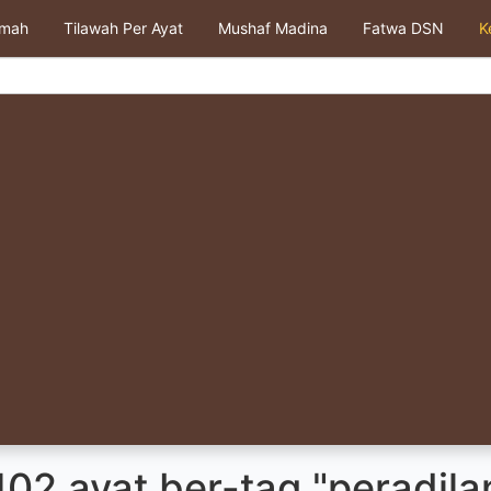
kmah
Tilawah Per Ayat
Mushaf Madina
Fatwa DSN
K
02 ayat ber-tag "peradila