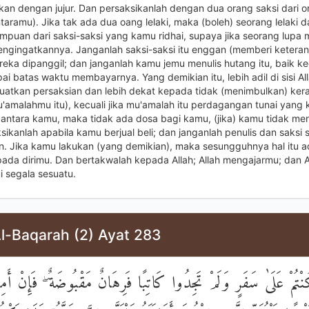
an dengan jujur. Dan persaksikanlah dengan dua orang saksi dari 
antaramu). Jika tak ada dua oang lelaki, maka (boleh) seorang lelaki 
mpuan dari saksi-saksi yang kamu ridhai, supaya jika seorang lupa
ngingatkannya. Janganlah saksi-saksi itu enggan (memberi ketera
reka dipanggil; dan janganlah kamu jemu menulis hutang itu, baik k
i batas waktu membayarnya. Yang demikian itu, lebih adil di sisi Al
uatkan persaksian dan lebih dekat kepada tidak (menimbulkan) ke
mu'amalahmu itu), kecuali jika mu'amalah itu perdagangan tunai yang
i antara kamu, maka tidak ada dosa bagi kamu, (jika) kamu tidak men
ikanlah apabila kamu berjual beli; dan janganlah penulis dan saksi sa
n. Jika kamu lakukan (yang demikian), maka sesungguhnya hal itu a
pada dirimu. Dan bertakwalah kepada Allah; Allah mengajarmu; dan 
 segala sesuatu.
Al-Baqarah (2) Ayat 283
مْ عَلَىٰ سَفَرٍ وَلَمْ تَجِدُوا كَاتِبًا فَرِهَانٌ مَقْبُوضَةٌ ۖ فَإِنْ أَمِنَ