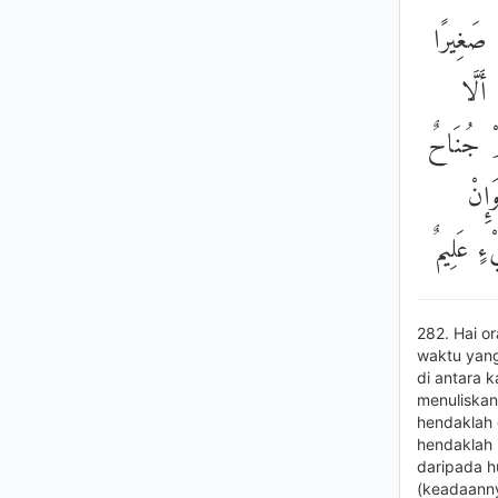
ُ صَغِيرًا
أَلَّا
ُمْ جُنَاحٌ
َإِنْ
ْءٍ عَلِيمٌ
282. Hai o
waktu yang
di antara 
menuliskan
hendaklah 
hendaklah 
daripada h
(keadaanny