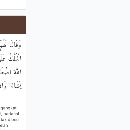
وَقَالَ لَهُمْ
الْمُلْكُ عَلَ
اللَّهَ اصْطَف
يَشَاءُ ۚ وَال
ngangkat
i, padahal
dak diberi
elah