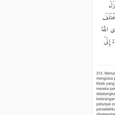
زَلَ
خْتَلَفَ
َى اللَّهُ
ُ إِلَىٰ
213. Manusi
mengutus p
Kitab yang
mereka pers
didatangka
keterangan
petunjuk o
perselisih
dikehendak