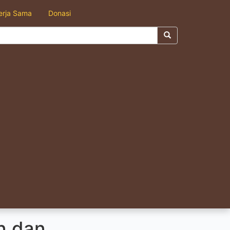
erja Sama
Donasi
n dan