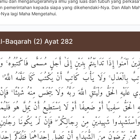
jamu dan menganugerahinya ilmu yang luas dan tubuh yang perkasa".
 pemerintahan kepada siapa yang dikehendaki-Nya. Dan Allah Ma
Nya lagi Maha Mengetahui.
Al-Baqarah (2) Ayat 282
لَّذِينَ آمَنُوا إِذَا تَدَايَنْتُمْ بِدَيْنٍ إِلَىٰ أَجَلٍ مُسَمًّى فَاكْتُبُوهُ ۚ وَ
تِبٌ بِالْعَدْلِ ۚ وَلَا يَأْبَ كَاتِبٌ أَنْ يَكْتُبَ كَمَا عَلَّمَهُ اللَّهُ ۚ ف
َّذِي عَلَيْهِ الْحَقُّ وَلْيَتَّقِ اللَّهَ رَبَّهُ وَلَا يَبْخَسْ مِنْهُ شَيْئًا ۚ فَإِ
هِ الْحَقُّ سَفِيهًا أَوْ ضَعِيفًا أَوْ لَا يَسْتَطِيعُ أَنْ يُمِلَّ هُوَ فَلْيُمْلِل
 وَاسْتَشْهِدُوا شَهِيدَيْنِ مِنْ رِجَالِكُمْ ۖ فَإِنْ لَمْ يَكُونَا رَجُلَيْن
 مِمَّنْ تَرْضَوْنَ مِنَ الشُّهَدَاءِ أَنْ تَضِلَّ إِحْدَاهُمَا فَتُذَكِّرَ إِحْدَا