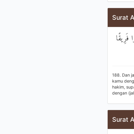
Surat A
وا فَرِيقًا
188. Dan j
kamu denga
hakim, sup
dengan (ja
Surat A