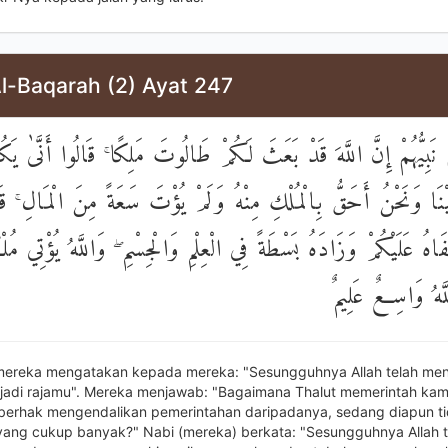
Al-Baqarah (2) Ayat 247
 نَبِيُّهُمْ إِنَّ اللَّهَ قَدْ بَعَثَ لَكُمْ طَالُوتَ مَلِكًا ۚ قَالُوا أَنَّىٰ يَك
يْنَا وَنَحْنُ أَحَقُّ بِالْمُلْكِ مِنْهُ وَلَمْ يُؤْتَ سَعَةً مِنَ الْمَالِ ۚ قَ
َاهُ عَلَيْكُمْ وَزَادَهُ بَسْطَةً فِي الْعِلْمِ وَالْجِسْمِ ۖ وَاللَّهُ يُؤْتِي مُل
لَّهُ وَاسِعٌ عَلِيمٌ
mereka mengatakan kepada mereka: "Sesungguhnya Allah telah me
jadi rajamu". Mereka menjawab: "Bagaimana Thalut memerintah kam
 berhak mengendalikan pemerintahan daripadanya, sedang diapun ti
ang cukup banyak?" Nabi (mereka) berkata: "Sesungguhnya Allah t