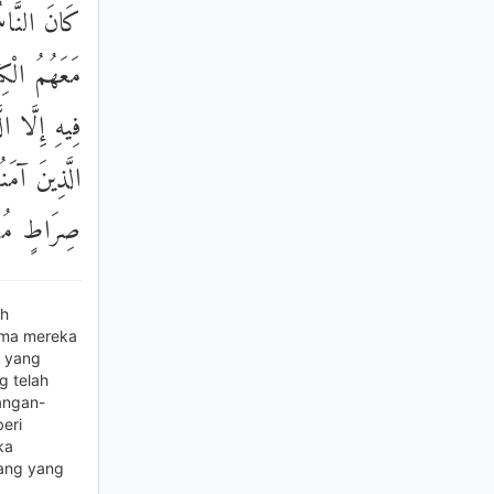
كَانَ النَّاسُ
مَعَهُمُ الْك
فِيهِ إِلَّا ال
الَّذِينَ آمَن
صِرَاطٍ مُسْ
ah
ama mereka
a yang
g telah
angan-
eri
ka
rang yang