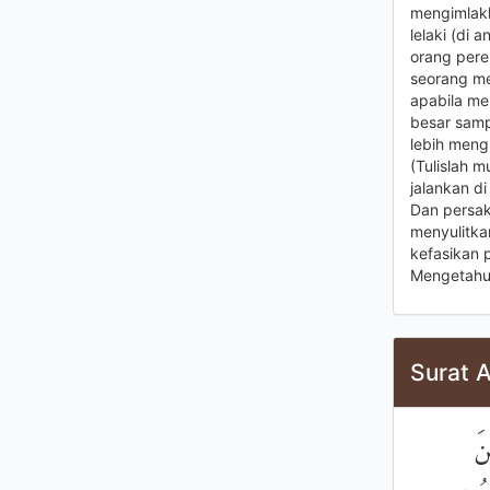
mengimlakk
lelaki (di 
orang pere
seorang me
apabila me
besar sampa
lebih meng
(Tulislah 
jalankan d
Dan persaks
menyulitka
kefasikan 
Mengetahui
Surat 
۞ 