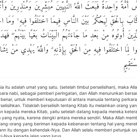
 أُمَّةً وَاحِدَةً فَبَعَثَ اللَّهُ النَّبِيِّينَ مُبَشِّرِينَ وَمُنْذِرِينَ وَأَنْ
ِتَابَ بِالْحَقِّ لِيَحْكُمَ بَيْنَ النَّاسِ فِيمَا اخْتَلَفُوا فِيهِ ۚ وَمَا ا
َّذِينَ أُوتُوهُ مِنْ بَعْدِ مَا جَاءَتْهُمُ الْبَيِّنَاتُ بَغْيًا بَيْنَهُمْ ۖ فَهَد
ُوا لِمَا اخْتَلَفُوا فِيهِ مِنَ الْحَقِّ بِإِذْنِهِ ۗ وَاللَّهُ يَهْدِي مَنْ يَشَاء
تَقِيمٍ
a itu adalah umat yang satu. (setelah timbul perselisihan), maka All
ara nabi, sebagai pemberi peringatan, dan Allah menurunkan bers
 benar, untuk memberi keputusan di antara manusia tentang perkar
elisihkan. Tidaklah berselisih tentang Kitab itu melainkan orang yan
n kepada mereka Kitab, yaitu setelah datang kepada mereka keter
 yang nyata, karena dengki antara mereka sendiri. Maka Allah memb
rang-orang yang beriman kepada kebenaran tentang hal yang mere
kann itu dengan kehendak-Nya. Dan Allah selalu memberi petunjuk o
i-Nya kepada jalan yang lurus.