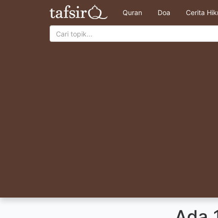
Quran
Doa
Cerita Hi
Ada 1