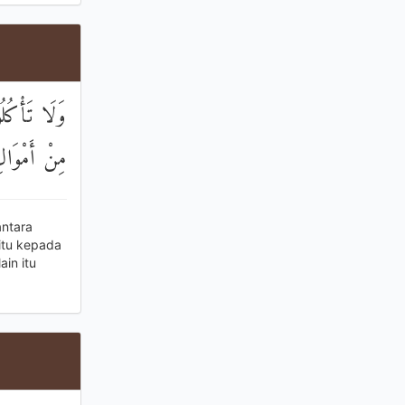
وَلَا تَأْكُلُو
مِنْ أَمْوَالِ 
antara
itu kepada
in itu