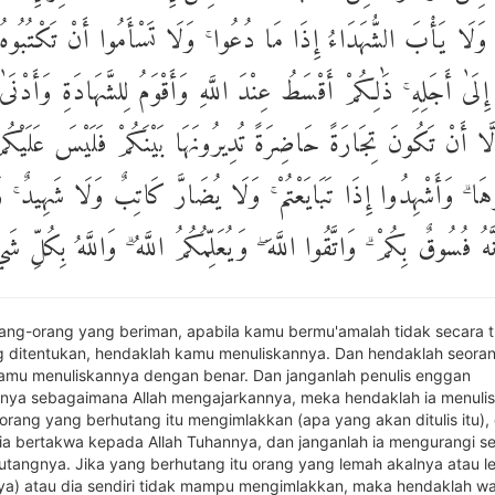
 وَلَا يَأْبَ الشُّهَدَاءُ إِذَا مَا دُعُوا ۚ وَلَا تَسْأَمُوا أَنْ تَكْتُبُوه
ِلَىٰ أَجَلِهِ ۚ ذَٰلِكُمْ أَقْسَطُ عِنْدَ اللَّهِ وَأَقْوَمُ لِلشَّهَادَةِ وَأَدْنَىٰ 
إِلَّا أَنْ تَكُونَ تِجَارَةً حَاضِرَةً تُدِيرُونَهَا بَيْنَكُمْ فَلَيْسَ عَلَيْك
ُوهَا ۗ وَأَشْهِدُوا إِذَا تَبَايَعْتُمْ ۚ وَلَا يُضَارَّ كَاتِبٌ وَلَا شَهِيدٌ ۚ و
نَّهُ فُسُوقٌ بِكُمْ ۗ وَاتَّقُوا اللَّهَ ۖ وَيُعَلِّمُكُمُ اللَّهُ ۗ وَاللَّهُ بِكُلِّ شَي
rang-orang yang beriman, apabila kamu bermu'amalah tidak secara t
 ditentukan, hendaklah kamu menuliskannya. Dan hendaklah seoran
kamu menuliskannya dengan benar. Dan janganlah penulis enggan
nya sebagaimana Allah mengajarkannya, meka hendaklah ia menulis
orang yang berhutang itu mengimlakkan (apa yang akan ditulis itu),
ia bertakwa kepada Allah Tuhannya, dan janganlah ia mengurangi se
utangnya. Jika yang berhutang itu orang yang lemah akalnya atau 
a) atau dia sendiri tidak mampu mengimlakkan, maka hendaklah wa