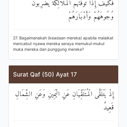
فَكَيْفَ إِذَا تَوَفَّتْهُمُ الْمَلَائِكَةُ يَضْرِبُونَ
وُجُوهَهُمْ وَأَدْبَارَهُمْ
27. Bagaimanakah (keadaan mereka) apabila malaikat
mencabut nyawa mereka seraya memukul-mukul
muka mereka dan punggung mereka?
Surat Qaf (50) Ayat 17
إِذْ يَتَلَقَّى الْمُتَلَقِّيَانِ عَنِ الْيَمِينِ وَعَنِ الشِّمَالِ
قَعِيدٌ