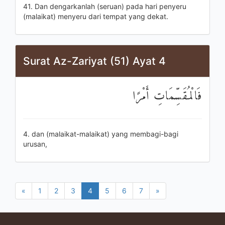
41. Dan dengarkanlah (seruan) pada hari penyeru
(malaikat) menyeru dari tempat yang dekat.
Surat Az-Zariyat (51) Ayat 4
فَالْمُقَسِّمَاتِ أَمْرًا
4. dan (malaikat-malaikat) yang membagi-bagi
urusan,
«
1
2
3
4
5
6
7
»