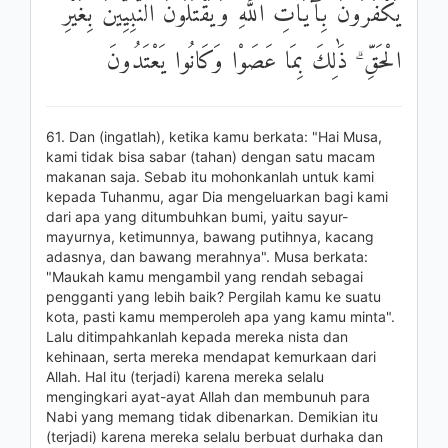
يَكْفُرُونَ بِآيَاتِ اللَّهِ وَيَقْتُلُونَ النَّبِيِّينَ بِغَيْرِ
الْحَقِّ ۗ ذَٰلِكَ بِمَا عَصَوْا وَكَانُوا يَعْتَدُونَ
61. Dan (ingatlah), ketika kamu berkata: "Hai Musa,
kami tidak bisa sabar (tahan) dengan satu macam
makanan saja. Sebab itu mohonkanlah untuk kami
kepada Tuhanmu, agar Dia mengeluarkan bagi kami
dari apa yang ditumbuhkan bumi, yaitu sayur-
mayurnya, ketimunnya, bawang putihnya, kacang
adasnya, dan bawang merahnya". Musa berkata:
"Maukah kamu mengambil yang rendah sebagai
pengganti yang lebih baik? Pergilah kamu ke suatu
kota, pasti kamu memperoleh apa yang kamu minta".
Lalu ditimpahkanlah kepada mereka nista dan
kehinaan, serta mereka mendapat kemurkaan dari
Allah. Hal itu (terjadi) karena mereka selalu
mengingkari ayat-ayat Allah dan membunuh para
Nabi yang memang tidak dibenarkan. Demikian itu
(terjadi) karena mereka selalu berbuat durhaka dan