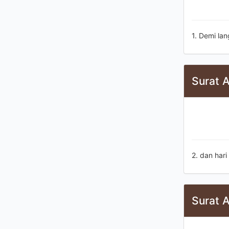
1. Demi la
Surat A
2. dan hari
Surat A