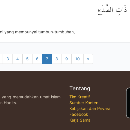
 ذَاتِ الصَّدْعِ
umi yang mempunyai tumbuh-tumbuhan,
3
4
5
6
7
8
9
10
»
Tentang
an yang memudahkan umat islam
Tim Kreatif
n Hadits.
Sumber Konten
Kebijakan dan Privasi
Facebook
Kerja Sama