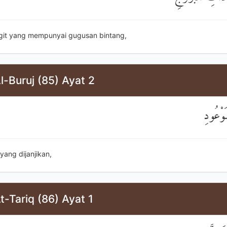
ngit yang mempunyai gugusan bintang,
l-Buruj (85) Ayat 2
مَوْعُودِ
 yang dijanjikan,
t-Tariq (86) Ayat 1