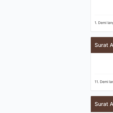
1. Demi la
Surat A
11. Demi l
Surat A