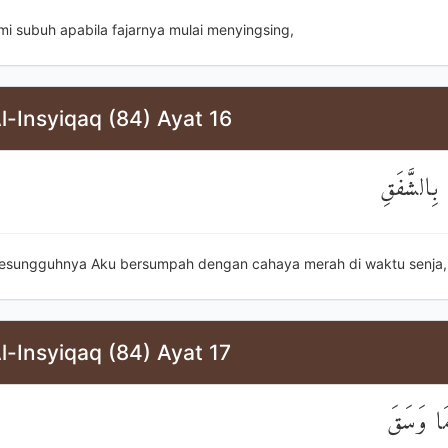
mi subuh apabila fajarnya mulai menyingsing,
l-Insyiqaq (84) Ayat 16
 بِالشَّفَقِ
esungguhnya Aku bersumpah dengan cahaya merah di waktu senja,
l-Insyiqaq (84) Ayat 17
مَا وَسَقَ