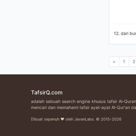
12. dan b
«
1
2
TafsirQ.com
adalah sebuah search engine khusus tafsir Al-Qur
mencari dan memahami tafsir ayat-ayat Al-Qur'an da
Dibuat sepenuh ♥ oleh JavanLabs. © 2015-2026