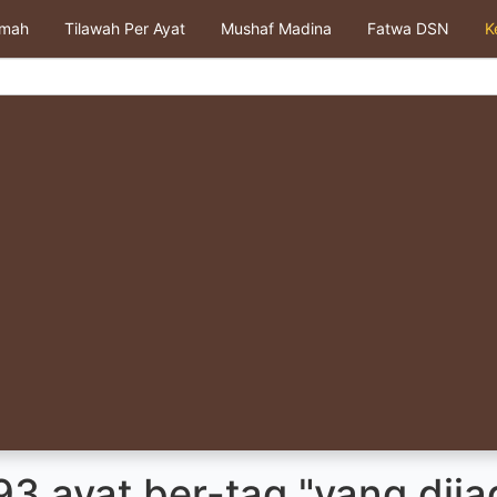
kmah
Tilawah Per Ayat
Mushaf Madina
Fatwa DSN
K
3 ayat ber-tag "yang dija