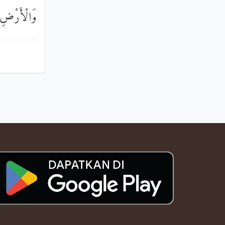
وَالْأَرْضِ