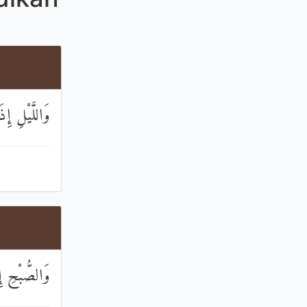
وَاللَّيْلِ إ
وَالصُّبْحِ إ