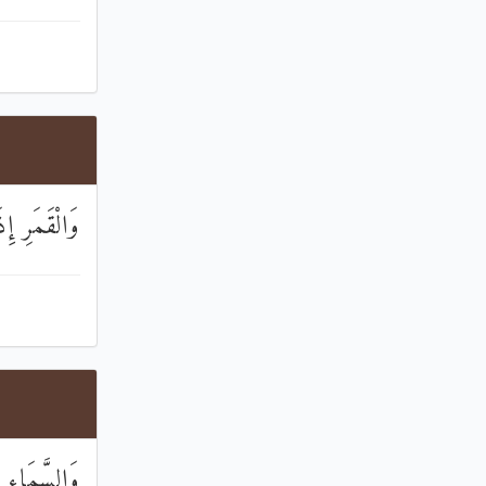
وَالْقَمَرِ إِذ
وَالسَّمَاءِ 