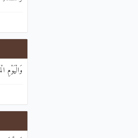
وَالْيَوْمِ الْ