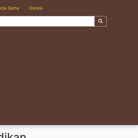
erja Sama
Donasi
dikan