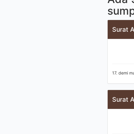
sump
Surat A
17. demi m
Surat A