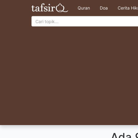
Quran
Doa
Cerita Hi
Ada 9