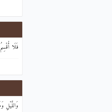
فَلَا أُقْسِمُ
وَاللَّيْلِ وَ