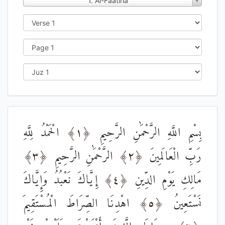
1. Al-Faatiha
الْحَمْدُ لِلَّهِ
﴿١﴾
بِسْمِ اللَّهِ الرَّحْمَٰنِ الرَّحِيمِ
﴿٣﴾
الرَّحْمَٰنِ الرَّحِيمِ
﴿٢﴾
رَبِّ الْعَالَمِينَ
إِيَّاكَ نَعْبُدُ وَإِيَّاكَ
﴿٤﴾
مَالِكِ يَوْمِ الدِّينِ
اهْدِنَا الصِّرَاطَ الْمُسْتَقِيمَ
﴿٥﴾
نَسْتَعِينُ