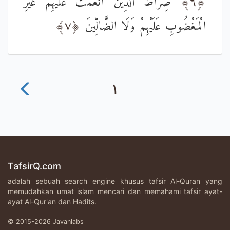
صِرَاطَ الَّذِينَ أَنْعَمْتَ عَلَيْهِمْ غَيْرِ
﴿٦﴾
﴿٧﴾
الْمَغْضُوبِ عَلَيْهِمْ وَلَا الضَّالِّينَ
١
TafsirQ.com
adalah sebuah search engine khusus tafsir Al-Quran yang
memudahkan umat islam mencari dan memahami tafsir ayat-
ayat Al-Qur'an dan Hadits.
© 2015-2026 Javanlabs