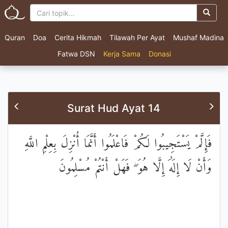
Quran
Doa
Cerita Hikmah
Tilawah Per Ayat
Mushaf Madina
Fatwa DSN
Kerja Sama
Donasi
Surat Hud Ayat 14
فَإِلَّمْ يَسْتَجِيبُوا لَكُمْ فَاعْلَمُوا أَنَّمَا أُنْزِلَ بِعِلْمِ اللَّهِ
وَأَنْ لَا إِلَٰهَ إِلَّا هُوَ ۖ فَهَلْ أَنْتُمْ مُسْلِمُونَ