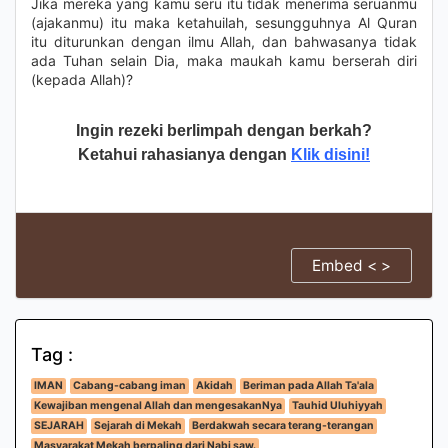
Jika mereka yang kamu seru itu tidak menerima seruanmu
(ajakanmu) itu maka ketahuilah, sesungguhnya Al Quran
itu diturunkan dengan ilmu Allah, dan bahwasanya tidak
ada Tuhan selain Dia, maka maukah kamu berserah diri
(kepada Allah)?
Ingin rezeki berlimpah dengan berkah?
Ketahui rahasianya dengan
Klik disini!
Embed < >
Tag :
IMAN
Cabang-cabang iman
Akidah
Beriman pada Allah Ta'ala
Kewajiban mengenal Allah dan mengesakanNya
Tauhid Uluhiyyah
SEJARAH
Sejarah di Mekah
Berdakwah secara terang-terangan
Masyarakat Mekah berpaling dari Nabi saw.