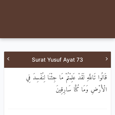
Surat Yusuf Ayat 73
قَالُوا تَاللَّهِ لَقَدْ عَلِمْتُمْ مَا جِئْنَا لِنُفْسِدَ فِي
الْأَرْضِ وَمَا كُنَّا سَارِقِينَ